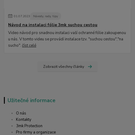
01
.
07
.
2023
Návody, rady, tipy
Návod na instalaci fólie 3mk suchou cestou
Video návod pro snadnou instalaci vaší ochranné fólie zakoupenou
u nás. V tomto videu se provádí instalace tzv. "suchou cestou","na
sucho".
číst celé
Zobrazit všechny články
Užitečné informace
O nás
Kontakty
3mk Protection
Pro firmy a organizace