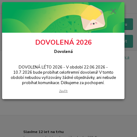
+420 228 229 845
CZK
Chat / Online podpora - 24/7
Menu
DOVOLENÁ 2026
Hledat
Dovolená
Úvod
IT, PC, ELEKTRONIKA
Kabely a redukce
Prodlužovací kabely a
přívody 230V
Spojky, rozdvojky a zásuvky
DOVOLENÁ LÉTO 2026 - V období 22.06.2026 -
10.7.2026 bude probíhat celofiremní dovolená! V tomto
Spojky, rozdvojky a zásuvky
období nebudou vyřizovány žádné objednávky, ani nebude
probíhat komunikace. Děkujeme za pochopení.
...
Zavřít
Slavíme 12 let na trhu