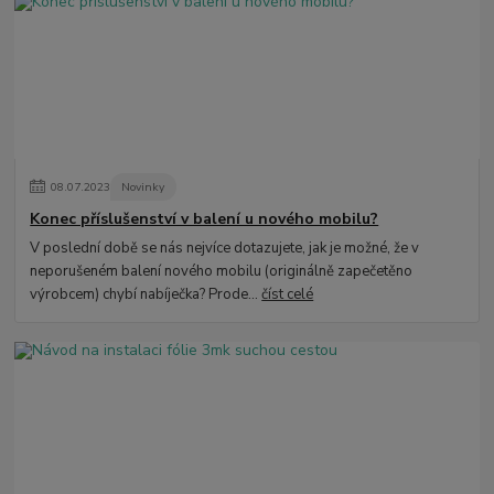
08
.
07
.
2023
Novinky
Konec příslušenství v balení u nového mobilu?
V poslední době se nás nejvíce dotazujete, jak je možné, že v
neporušeném balení nového mobilu (originálně zapečetěno
výrobcem) chybí nabíječka? Prode...
číst celé