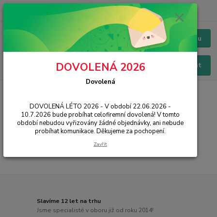
+420 228 229 845
CZK
Chat / Online podpora - 24/7
Menu
DOVOLENÁ 2026
Hledat
Dovolená
Úvod
PŘÍSLUŠENSTVÍ
Baterie
Huawei
MediaPad M2 8"
DOVOLENÁ LÉTO 2026 - V období 22.06.2026 -
MediaPad M2 8"
10.7.2026 bude probíhat celofiremní dovolená! V tomto
období nebudou vyřizovány žádné objednávky, ani nebude
probíhat komunikace. Děkujeme za pochopení.
...
Zavřít
Slavíme 12 let na trhu
Jsme specialisté v oboru již od roku 2014!