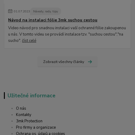
01
.
07
.
2023
Návody, rady, tipy
Návod na instalaci fólie 3mk suchou cestou
Video návod pro snadnou instalaci vaší ochranné fólie zakoupenou
u nás. V tomto videu se provádí instalace tzv. "suchou cestou","na
sucho".
číst celé
Zobrazit všechny články
Užitečné informace
O nás
Kontakty
3mk Protection
Pro firmy a organizace
Ochrana os. údajů a cookies