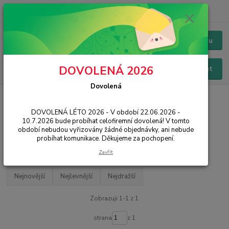
+420 228 229 845
CZK
Chat / Online podpora - 24/7
Menu
DOVOLENÁ 2026
Hledat
Dovolená
Úvod
HERNÍ ZÓNA
Hry pro Xbox Series
DOVOLENÁ LÉTO 2026 - V období 22.06.2026 -
Hry pro Xbox Series
10.7.2026 bude probíhat celofiremní dovolená! V tomto
období nebudou vyřizovány žádné objednávky, ani nebude
probíhat komunikace. Děkujeme za pochopení.
Filtr - výrobci a parametry
Zavřít
Nejnovější
Nejlevnější
Nejdražší
Zobrazuji 1-1 z 1
strana
z 1