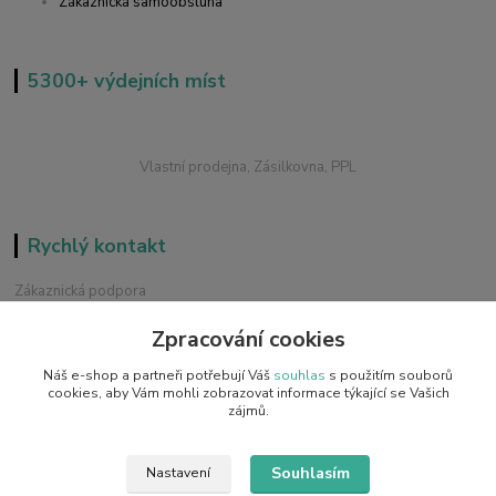
Zákaznická samoobsluha
5300+ výdejních míst
Vlastní prodejna, Zásilkovna, PPL
Rychlý kontakt
Zákaznická podpora
+420 228 229 845
Zpracování cookies
Chat / Online podpora - 24/7
Náš e-shop a partneři potřebují Váš
souhlas
s použitím souborů
info@emobilky.cz
cookies, aby Vám mohli zobrazovat informace týkající se Vašich
zájmů.
Souhlasím
Nastavení