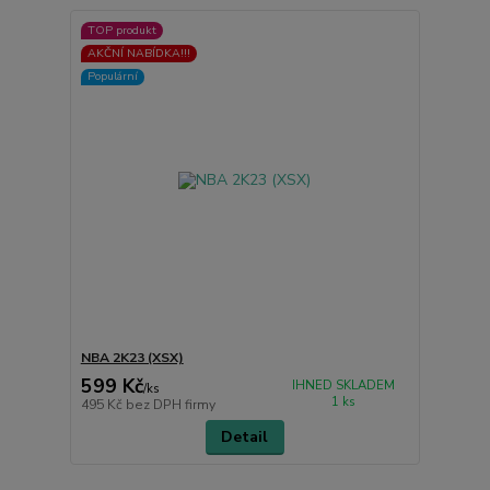
TOP produkt
AKČNÍ NABÍDKA!!!
Populární
NBA 2K23 (XSX)
599 Kč
IHNED SKLADEM
/
ks
1 ks
495 Kč
bez DPH firmy
Detail