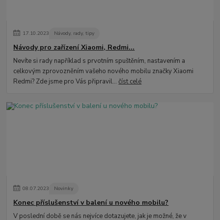
17
.
10
.
2023
Návody, rady, tipy
Návody pro zařízení Xiaomi, Redmi...
Nevíte si rady například s prvotním spuštěním, nastavením a
celkovým zprovozněním vašeho nového mobilu značky Xiaomi
Redmi? Zde jsme pro Vás připravil...
číst celé
08
.
07
.
2023
Novinky
Konec příslušenství v balení u nového mobilu?
V poslední době se nás nejvíce dotazujete, jak je možné, že v