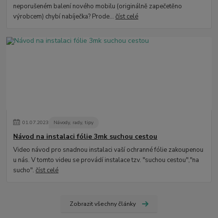
neporušeném balení nového mobilu (originálně zapečetěno
výrobcem) chybí nabíječka? Prode...
číst celé
01
.
07
.
2023
Návody, rady, tipy
Návod na instalaci fólie 3mk suchou cestou
Video návod pro snadnou instalaci vaší ochranné fólie zakoupenou
u nás. V tomto videu se provádí instalace tzv. "suchou cestou","na
sucho".
číst celé
Zobrazit všechny články