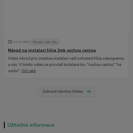
01
.
07
.
2023
Návody, rady, tipy
Návod na instalaci fólie 3mk suchou cestou
Video návod pro snadnou instalaci vaší ochranné fólie zakoupenou
u nás. V tomto videu se provádí instalace tzv. "suchou cestou","na
sucho".
číst celé
Zobrazit všechny články
Užitečné informace