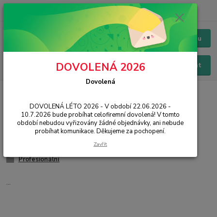
+420 228 229 845
CZK
Chat / Online podpora - 24/7
Menu
DOVOLENÁ 2026
Hledat
Dovolená
Úvod
IT, PC, ELEKTRONIKA
PC komponenty
Grafické karty
DOVOLENÁ LÉTO 2026 - V období 22.06.2026 -
Grafické karty
10.7.2026 bude probíhat celofiremní dovolená! V tomto
období nebudou vyřizovány žádné objednávky, ani nebude
probíhat komunikace. Děkujeme za pochopení.
Herní
Zavřít
Multimediální
Profesionální
...