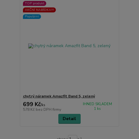
TOP produkt
AKČNÍ NABÍDKA!!!
Populární
chytrý náramek Amazfit Band 5, zelený
699 Kč
IHNED SKLADEM
/
ks
1 ks
578 Kč
bez DPH firmy
Detail
strana
z 1