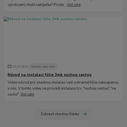
výrobcem) chybí nabíječka? Prode...
číst celé
01
.
07
.
2023
Návody, rady, tipy
Návod na instalaci fólie 3mk suchou cestou
Video návod pro snadnou instalaci vaší ochranné fólie zakoupenou
u nás. V tomto videu se provádí instalace tzv. "suchou cestou","na
sucho".
číst celé
Zobrazit všechny články