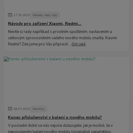
17
.
10
.
2023
Návody, rady, tipy
Návody pro zařízení Xiaomi, Redmi...
Nevíte si rady například s prvotním spuštěním, nastavením a
celkovým zprovozněním vašeho nového mobilu značky Xiaomi
Redmi? Zde jsme pro Vás připravil...
číst celé
08
.
07
.
2023
Novinky
Konec příslušenství v balení u nového mobilu?
V poslední době se nás nejvíce dotazujete, jak je možné, že v
neporušeném balení nového mobilu (originálně zapečetěno