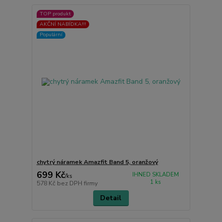
TOP produkt
AKČNÍ NABÍDKA!!!
Populární
chytrý náramek Amazfit Band 5, oranžový
699 Kč
IHNED SKLADEM
/
ks
1 ks
578 Kč
bez DPH firmy
Detail