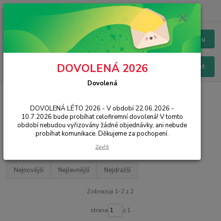
+420 228 229 845
CZK
Chat / Online podpora - 24/7
Menu
DOVOLENÁ 2026
Hledat
Dovolená
Úvod
SMART
Chytré hodinky
Amazfit
DOVOLENÁ LÉTO 2026 - V období 22.06.2026 -
Amazfit
10.7.2026 bude probíhat celofiremní dovolená! V tomto
období nebudou vyřizovány žádné objednávky, ani nebude
probíhat komunikace. Děkujeme za pochopení.
Filtr - výrobci a parametry
Zavřít
Nejnovější
Nejlevnější
Nejdražší
Zobrazuji 1-2 z 2
strana
z 1