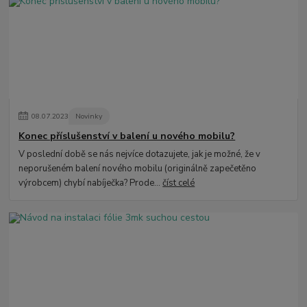
08
.
07
.
2023
Novinky
Konec příslušenství v balení u nového mobilu?
V poslední době se nás nejvíce dotazujete, jak je možné, že v
neporušeném balení nového mobilu (originálně zapečetěno
výrobcem) chybí nabíječka? Prode...
číst celé