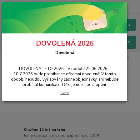
+420 228 229 845
CZK
Chat / Online podpora - 24/7
Menu
DOVOLENÁ 2026
Hledat
Dovolená
Úvod
PŘÍSLUŠENSTVÍ
Baterie
Samsung
Galaxy Tab S3 9.7"
DOVOLENÁ LÉTO 2026 - V období 22.06.2026 -
Galaxy Tab S3 9.7"
10.7.2026 bude probíhat celofiremní dovolená! V tomto
období nebudou vyřizovány žádné objednávky, ani nebude
probíhat komunikace. Děkujeme za pochopení.
...
Zavřít
Slavíme 12 let na trhu
Jsme specialisté v oboru již od roku 2014!