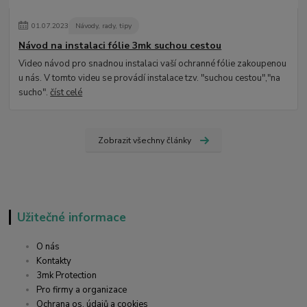
01
.
07
.
2023
Návody, rady, tipy
Návod na instalaci fólie 3mk suchou cestou
Video návod pro snadnou instalaci vaší ochranné fólie zakoupenou
u nás. V tomto videu se provádí instalace tzv. "suchou cestou","na
sucho".
číst celé
Zobrazit všechny články
Užitečné informace
O nás
Kontakty
3mk Protection
Pro firmy a organizace
Ochrana os. údajů a cookies