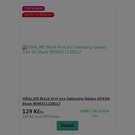
TOP produkt
AKČNÍ NABÍDKA!!!
OBAL:ME Block Kryt pro Samsung Galaxy A54 5G
Black 8596311228117
129 Kč
IHNED SKLADEM
/
ks
1 ks
107 Kč
bez DPH firmy
Detail