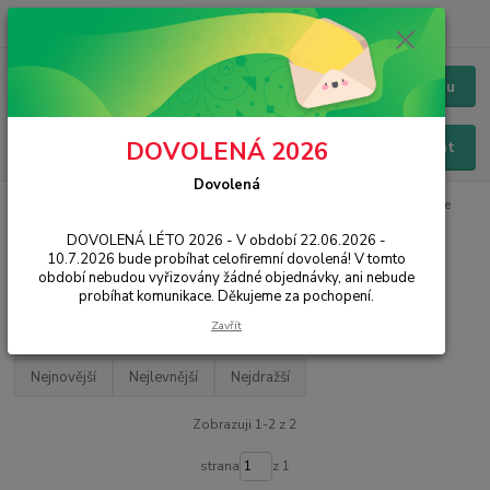
+420 228 229 845
CZK
Chat / Online podpora - 24/7
Menu
DOVOLENÁ 2026
Hledat
Dovolená
Úvod
PŘÍSLUŠENSTVÍ
Pouzdra / Obaly
Zadní kryty
Obal:Me
DOVOLENÁ LÉTO 2026 - V období 22.06.2026 -
Obal:Me
10.7.2026 bude probíhat celofiremní dovolená! V tomto
období nebudou vyřizovány žádné objednávky, ani nebude
probíhat komunikace. Děkujeme za pochopení.
Filtr - výrobci a parametry
Zavřít
Nejnovější
Nejlevnější
Nejdražší
Zobrazuji 1-2 z 2
strana
z 1