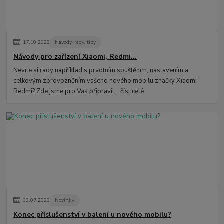
17
.
10
.
2023
Návody, rady, tipy
Návody pro zařízení Xiaomi, Redmi...
Nevíte si rady například s prvotním spuštěním, nastavením a
celkovým zprovozněním vašeho nového mobilu značky Xiaomi
Redmi? Zde jsme pro Vás připravil...
číst celé
08
.
07
.
2023
Novinky
Konec příslušenství v balení u nového mobilu?