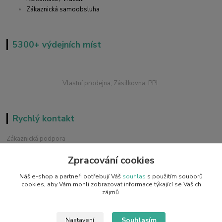
Zákaznická samoobsluha
5300+ výdejních míst
Vlastní prodejna, Zásilkovna, PPL
Rychlý kontakt
Zákaznická podpora
+420 228 229 845
Zpracování cookies
Chat / Online podpora - 24/7
Náš e-shop a partneři potřebují Váš
souhlas
s použitím souborů
info@emobilky.cz
cookies, aby Vám mohli zobrazovat informace týkající se Vašich
zájmů.
Souhlasím
Nastavení