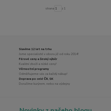
strana
z 1
Slavíme 12 let na trhu
Jsme specialisté v oboru již od roku 2014!
Férové ceny a široký výběr
Kvalitní zboží a nízké ceny!
Věrnostní programy
Odměňujeme vás za každý nákup!
Doprava po celé ČR, SK
Doručíme kurýrem, nebo na výdejny
Novinky z našeho blogu