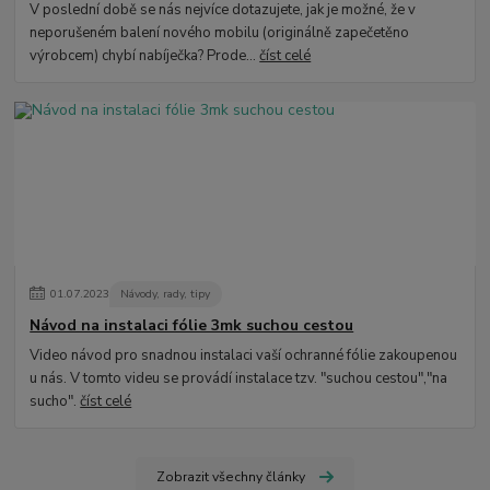
V poslední době se nás nejvíce dotazujete, jak je možné, že v
neporušeném balení nového mobilu (originálně zapečetěno
výrobcem) chybí nabíječka? Prode...
číst celé
01
.
07
.
2023
Návody, rady, tipy
Návod na instalaci fólie 3mk suchou cestou
Video návod pro snadnou instalaci vaší ochranné fólie zakoupenou
u nás. V tomto videu se provádí instalace tzv. "suchou cestou","na
sucho".
číst celé
Zobrazit všechny články