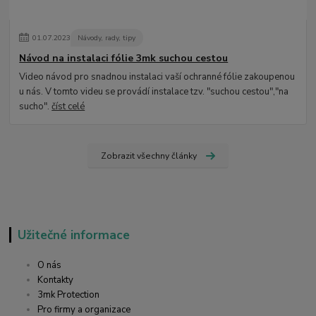
01
.
07
.
2023
Návody, rady, tipy
Návod na instalaci fólie 3mk suchou cestou
Video návod pro snadnou instalaci vaší ochranné fólie zakoupenou
u nás. V tomto videu se provádí instalace tzv. "suchou cestou","na
sucho".
číst celé
Zobrazit všechny články
Užitečné informace
O nás
Kontakty
3mk Protection
Pro firmy a organizace