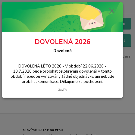
+420 228 229 845
CZK
Chat / Online podpora - 24/7
Menu
DOVOLENÁ 2026
Hledat
Dovolená
Úvod
PŘÍSLUŠENSTVÍ
Pouzdra / Obaly
Zadní kryty
Design Case
FL
DOVOLENÁ LÉTO 2026 - V období 22.06.2026 -
10.7.2026 bude probíhat celofiremní dovolená! V tomto
Design Case FL
období nebudou vyřizovány žádné objednávky, ani nebude
probíhat komunikace. Děkujeme za pochopení.
...
Zavřít
Slavíme 12 let na trhu