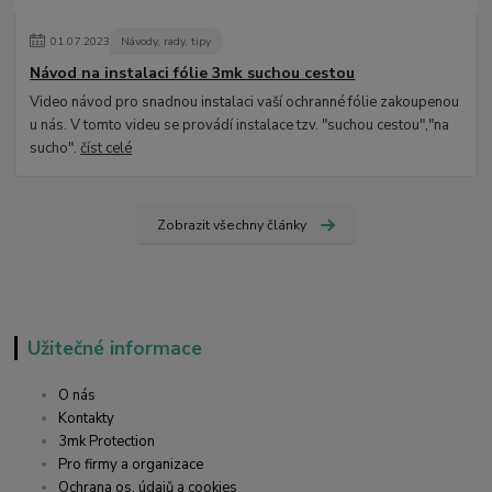
01
.
07
.
2023
Návody, rady, tipy
Návod na instalaci fólie 3mk suchou cestou
Video návod pro snadnou instalaci vaší ochranné fólie zakoupenou
u nás. V tomto videu se provádí instalace tzv. "suchou cestou","na
sucho".
číst celé
Zobrazit všechny články
Užitečné informace
O nás
Kontakty
3mk Protection
Pro firmy a organizace
Ochrana os. údajů a cookies