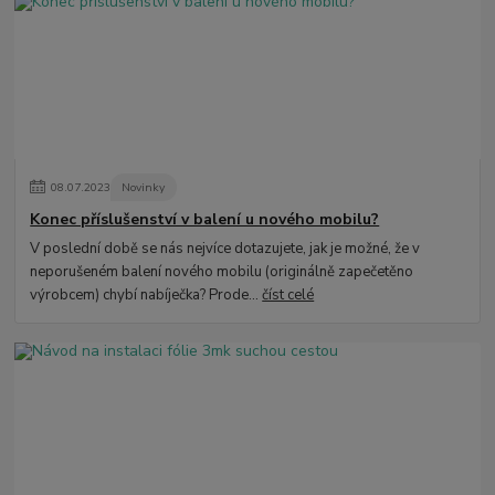
08
.
07
.
2023
Novinky
Konec příslušenství v balení u nového mobilu?
V poslední době se nás nejvíce dotazujete, jak je možné, že v
neporušeném balení nového mobilu (originálně zapečetěno
výrobcem) chybí nabíječka? Prode...
číst celé