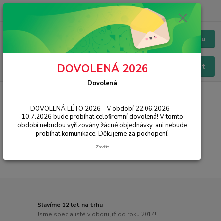
+420 228 229 845
CZK
Chat / Online podpora - 24/7
Menu
DOVOLENÁ 2026
Hledat
Dovolená
Úvod
PŘÍSLUŠENSTVÍ
Baterie
Apple
iPhone 8
DOVOLENÁ LÉTO 2026 - V období 22.06.2026 -
iPhone 8
10.7.2026 bude probíhat celofiremní dovolená! V tomto
období nebudou vyřizovány žádné objednávky, ani nebude
probíhat komunikace. Děkujeme za pochopení.
...
Zavřít
Slavíme 12 let na trhu
Jsme specialisté v oboru již od roku 2014!