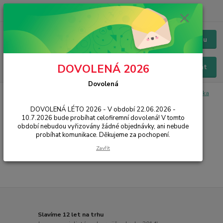
+420 228 229 845
CZK
Chat / Online podpora - 24/7
Menu
DOVOLENÁ 2026
Hledat
Dovolená
Úvod
PŘÍSLUŠENSTVÍ
Sluchátka, Bluetooth HF
Drátové sluchátka
USB-C
DOVOLENÁ LÉTO 2026 - V období 22.06.2026 -
10.7.2026 bude probíhat celofiremní dovolená! V tomto
USB-C
období nebudou vyřizovány žádné objednávky, ani nebude
probíhat komunikace. Děkujeme za pochopení.
...
Zavřít
Slavíme 12 let na trhu