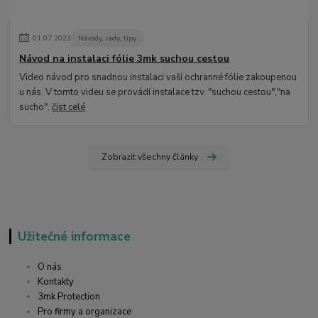
01
.
07
.
2023
Návody, rady, tipy
Návod na instalaci fólie 3mk suchou cestou
Video návod pro snadnou instalaci vaší ochranné fólie zakoupenou
u nás. V tomto videu se provádí instalace tzv. "suchou cestou","na
sucho".
číst celé
Zobrazit všechny články
Užitečné informace
O nás
Kontakty
3mk Protection
Pro firmy a organizace