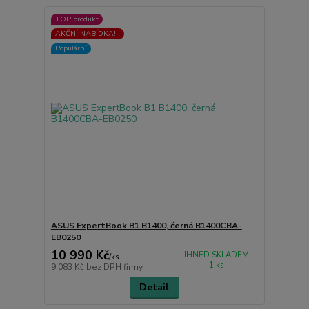
TOP produkt
AKČNÍ NABÍDKA!!!
Populární
ASUS ExpertBook B1 B1400, černá B1400CBA-
EB0250
10 990 Kč
IHNED SKLADEM
/
ks
1 ks
9 083 Kč
bez DPH firmy
Detail