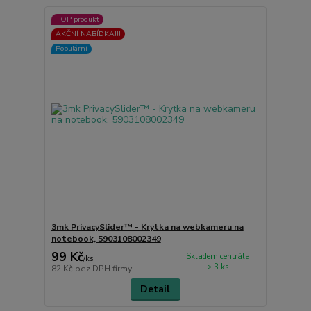
TOP produkt
AKČNÍ NABÍDKA!!!
Populární
3mk PrivacySlider™ - Krytka na webkameru na
notebook, 5903108002349
99 Kč
Skladem centrála
/
ks
> 3 ks
82 Kč
bez DPH firmy
Detail