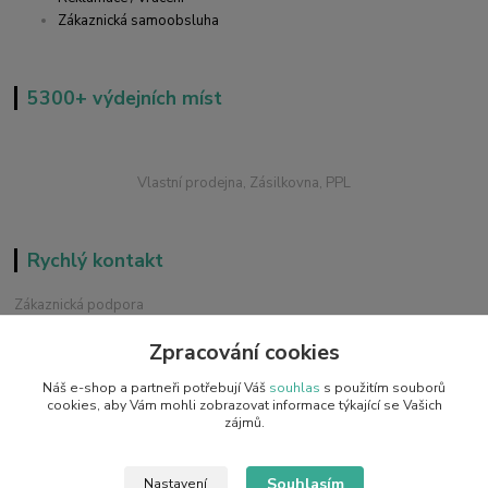
Zákaznická samoobsluha
5300+ výdejních míst
Vlastní prodejna, Zásilkovna, PPL
Rychlý kontakt
Zákaznická podpora
+420 228 229 845
Zpracování cookies
Chat / Online podpora - 24/7
Náš e-shop a partneři potřebují Váš
souhlas
s použitím souborů
info@emobilky.cz
cookies, aby Vám mohli zobrazovat informace týkající se Vašich
zájmů.
Souhlasím
Nastavení