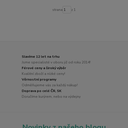
strana
z 1
Slavíme 12 let na trhu
Jsme specialisté v oboru již od roku 2014!
Férové ceny a široký výběr
Kvalitní zboží a nízké ceny!
Věrnostní programy
Odměňujeme vás za každý nákup!
Doprava po celé ČR, SK
Doručíme kurýrem, nebo na výdejny
Novinky z našeho blogu