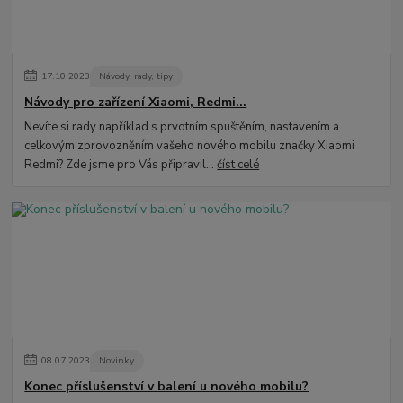
17
.
10
.
2023
Návody, rady, tipy
Návody pro zařízení Xiaomi, Redmi...
Nevíte si rady například s prvotním spuštěním, nastavením a
celkovým zprovozněním vašeho nového mobilu značky Xiaomi
Redmi? Zde jsme pro Vás připravil...
číst celé
08
.
07
.
2023
Novinky
Konec příslušenství v balení u nového mobilu?