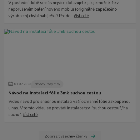
V poslední době se nás nejvíce dotazujete, jak je možné, že v
neporušeném balení nového mobilu (originálně zapečetěno
výrobcem) chybí nabíječka? Prode...
číst celé
01
.
07
.
2023
Návody, rady, tipy
Návod na instalaci fólie 3mk suchou cestou
Video návod pro snadnou instalaci vaší ochranné fólie zakoupenou
u nás. V tomto videu se provádí instalace tzv. "suchou cestou","na
sucho".
číst celé
Zobrazit všechny články