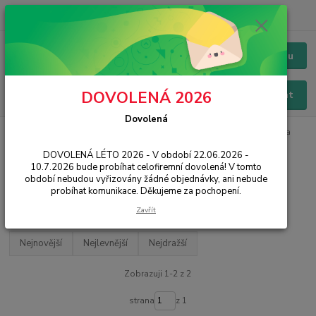
+420 228 229 845
CZK
Chat / Online podpora - 24/7
Menu
DOVOLENÁ 2026
Hledat
Dovolená
Úvod
IT, PC, ELEKTRONIKA
Notebooky
Domácnost a multimédia
DOVOLENÁ LÉTO 2026 - V období 22.06.2026 -
Domácnost a multimédia
10.7.2026 bude probíhat celofiremní dovolená! V tomto
období nebudou vyřizovány žádné objednávky, ani nebude
probíhat komunikace. Děkujeme za pochopení.
Filtr - výrobci a parametry
Zavřít
Nejnovější
Nejlevnější
Nejdražší
Zobrazuji 1-2 z 2
strana
z 1