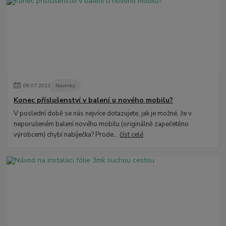
08
.
07
.
2023
Novinky
Konec příslušenství v balení u nového mobilu?
V poslední době se nás nejvíce dotazujete, jak je možné, že v
neporušeném balení nového mobilu (originálně zapečetěno
výrobcem) chybí nabíječka? Prode...
číst celé