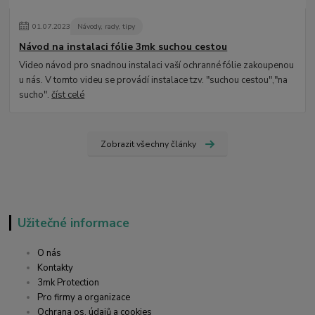
01
.
07
.
2023
Návody, rady, tipy
Návod na instalaci fólie 3mk suchou cestou
Video návod pro snadnou instalaci vaší ochranné fólie zakoupenou
u nás. V tomto videu se provádí instalace tzv. "suchou cestou","na
sucho".
číst celé
Zobrazit všechny články
Užitečné informace
O nás
Kontakty
3mk Protection
Pro firmy a organizace
Ochrana os. údajů a cookies