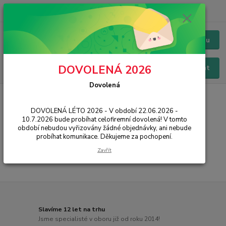
+420 228 229 845
CZK
Chat / Online podpora - 24/7
Menu
DOVOLENÁ 2026
Hledat
Dovolená
Úvod
PŘÍSLUŠENSTVÍ
Baterie
Samsung
Galaxy M30
DOVOLENÁ LÉTO 2026 - V období 22.06.2026 -
Galaxy M30
10.7.2026 bude probíhat celofiremní dovolená! V tomto
období nebudou vyřizovány žádné objednávky, ani nebude
probíhat komunikace. Děkujeme za pochopení.
...
Zavřít
Slavíme 12 let na trhu
Jsme specialisté v oboru již od roku 2014!