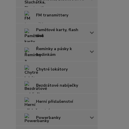
FM transmittery
Paměťové karty, flash
disk
Řemínky a pásky k
hodinkám
Chytré lokátory
Bezdrátové nabíječky
Herní příslušenství
Powerbanky