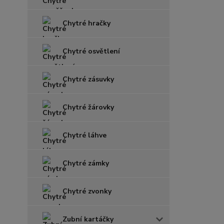
Chytré hračky
Chytré osvětlení
Chytré zásuvky
Chytré žárovky
Chytré láhve
Chytré zámky
Chytré zvonky
Zubní kartáčky