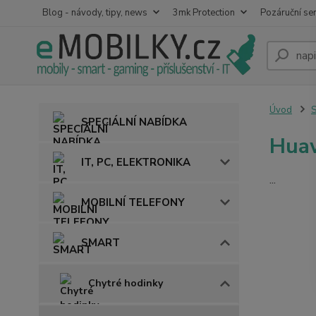
Blog - návody, tipy, news
3mk Protection
Pozáruční ser
Úvod
SPECIÁLNÍ NABÍDKA
Hua
IT, PC, ELEKTRONIKA
...
MOBILNÍ TELEFONY
SMART
Chytré hodinky