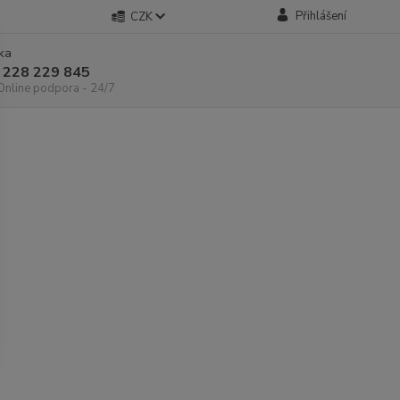
Přihlášení
CZK
nka
 228 229 845
 Online podpora - 24/7