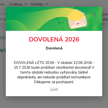
vis
O nákupu
Kontakty
Infoli
Hledat
+420
Chat /
SMART
Chytré hodinky
Huawei
DOVOLENÁ 2026
wei
Dovolená
DOVOLENÁ LÉTO 2026 - V období 22.06.2026 -
10.7.2026 bude probíhat celofiremní dovolená! V
tomto období nebudou vyřizovány žádné
objednávky, ani nebude probíhat komunikace.
Děkujeme za pochopení.
Zavřít