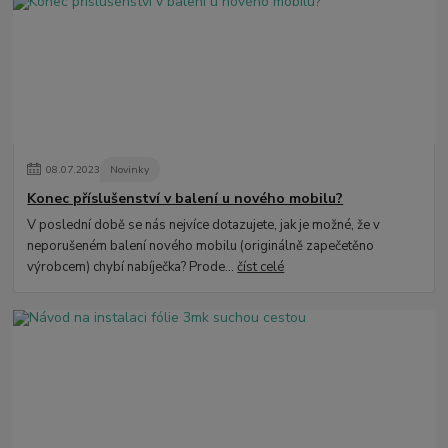
08
.
07
.
2023
Novinky
Konec příslušenství v balení u nového mobilu?
V poslední době se nás nejvíce dotazujete, jak je možné, že v
neporušeném balení nového mobilu (originálně zapečetěno
výrobcem) chybí nabíječka? Prode...
číst celé