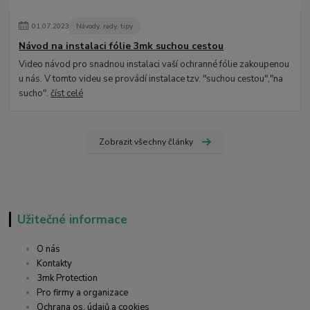
01
.
07
.
2023
Návody, rady, tipy
Návod na instalaci fólie 3mk suchou cestou
Video návod pro snadnou instalaci vaší ochranné fólie zakoupenou
u nás. V tomto videu se provádí instalace tzv. "suchou cestou","na
sucho".
číst celé
Zobrazit všechny články
Užitečné informace
O nás
Kontakty
3mk Protection
Pro firmy a organizace
Ochrana os. údajů a cookies