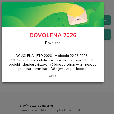
+420 228 229 845
CZK
Chat / Online podpora - 24/7
Menu
DOVOLENÁ 2026
Hledat
Dovolená
Úvod
SMART
Ostatní
DOVOLENÁ LÉTO 2026 - V období 22.06.2026 -
Ostatní
10.7.2026 bude probíhat celofiremní dovolená! V tomto
období nebudou vyřizovány žádné objednávky, ani nebude
probíhat komunikace. Děkujeme za pochopení.
...
Zavřít
Slavíme 12 let na trhu
Jsme specialisté v oboru již od roku 2014!