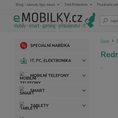
Blog - návody, tipy, news
3mk Protection
Pozáruční ser
Úvod
SPECIÁLNÍ NABÍDKA
Redm
IT, PC, ELEKTRONIKA
...
MOBILNÍ TELEFONY
SMART
TABLETY