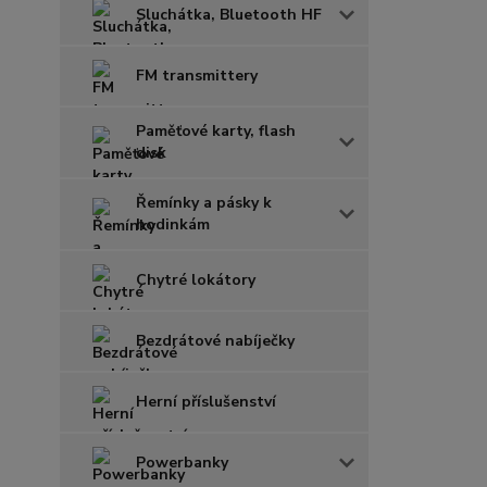
Sluchátka, Bluetooth HF
FM transmittery
Paměťové karty, flash
disk
Řemínky a pásky k
hodinkám
Chytré lokátory
Bezdrátové nabíječky
Herní příslušenství
Powerbanky