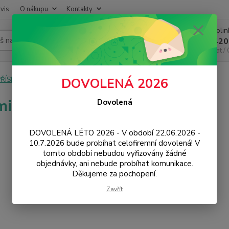
vis
O nákupu
Kontakty
Infoli
Hledat
+420
Chat /
PŘÍSLUŠENSTVÍ
Baterie
Xiaomi
Redmi Note 8 Pro
DOVOLENÁ 2026
i Note 8 Pro
Dovolená
DOVOLENÁ LÉTO 2026 - V období 22.06.2026 -
10.7.2026 bude probíhat celofiremní dovolená! V
tomto období nebudou vyřizovány žádné
objednávky, ani nebude probíhat komunikace.
Děkujeme za pochopení.
Zavřít