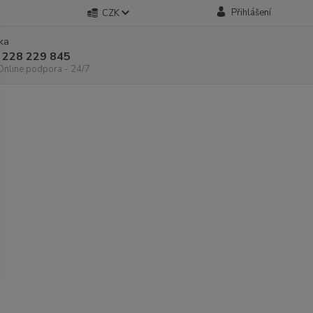
Přihlášení
CZK
nka
 228 229 845
 Online podpora - 24/7