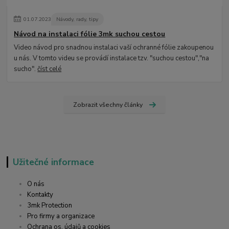
01
.
07
.
2023
Návody, rady, tipy
Návod na instalaci fólie 3mk suchou cestou
Video návod pro snadnou instalaci vaší ochranné fólie zakoupenou
u nás. V tomto videu se provádí instalace tzv. "suchou cestou","na
sucho".
číst celé
Zobrazit všechny články
Užitečné informace
O nás
Kontakty
3mk Protection
Pro firmy a organizace
Ochrana os. údajů a cookies