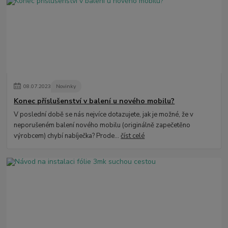
08
.
07
.
2023
Novinky
Konec příslušenství v balení u nového mobilu?
V poslední době se nás nejvíce dotazujete, jak je možné, že v
neporušeném balení nového mobilu (originálně zapečetěno
výrobcem) chybí nabíječka? Prode...
číst celé