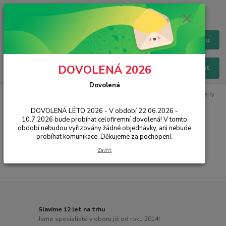
+420 228 229 845
CZK
Chat / Online podpora - 24/7
Menu
DOVOLENÁ 2026
Hledat
Dovolená
Úvod
PŘÍSLUŠENSTVÍ
Pouzdra / Obaly
Zadní kryty
Armor Jelly
DOVOLENÁ LÉTO 2026 - V období 22.06.2026 -
Armor Jelly
10.7.2026 bude probíhat celofiremní dovolená! V tomto
období nebudou vyřizovány žádné objednávky, ani nebude
probíhat komunikace. Děkujeme za pochopení.
...
Zavřít
Slavíme 12 let na trhu
Jsme specialisté v oboru již od roku 2014!