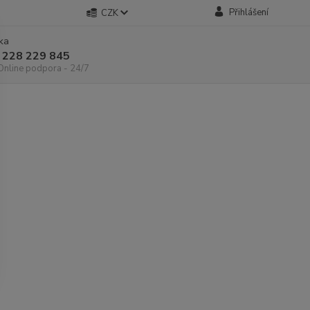
Přihlášení
CZK
nka
 228 229 845
 Online podpora - 24/7