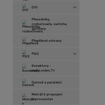
DVI
Převodníky,
rozbočovače, switche,
splittery
Přepěťové ochrany
PS/2
Konektory -
audio,video,Tv
Datové a paralelní
Metráž k propojení
reprosoustav