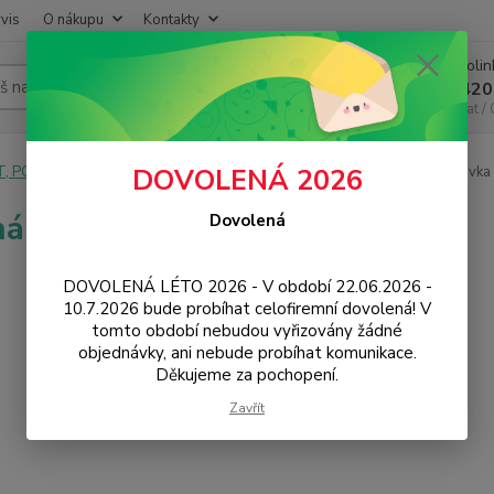
vis
O nákupu
Kontakty
Infoli
Hledat
+420
Chat /
T, PC, ELEKTRONIKA
Kabely a redukce
Anténní
Rovná koncovka
DOVOLENÁ 2026
á koncovka
Dovolená
DOVOLENÁ LÉTO 2026 - V období 22.06.2026 -
10.7.2026 bude probíhat celofiremní dovolená! V
tomto období nebudou vyřizovány žádné
objednávky, ani nebude probíhat komunikace.
Děkujeme za pochopení.
Zavřít