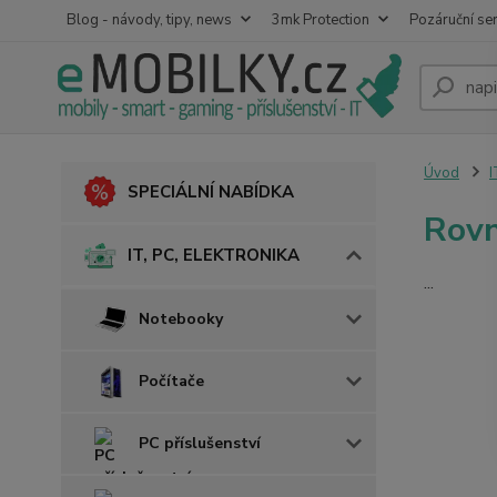
Blog - návody, tipy, news
3mk Protection
Pozáruční ser
Úvod
I
SPECIÁLNÍ NABÍDKA
Rovn
IT, PC, ELEKTRONIKA
...
Notebooky
Počítače
PC příslušenství