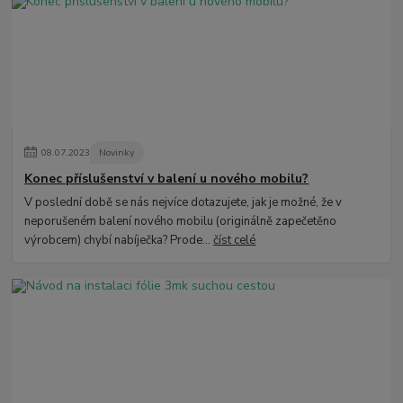
08
.
07
.
2023
Novinky
Konec příslušenství v balení u nového mobilu?
V poslední době se nás nejvíce dotazujete, jak je možné, že v
neporušeném balení nového mobilu (originálně zapečetěno
výrobcem) chybí nabíječka? Prode...
číst celé