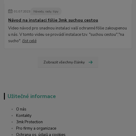
01
.
07
.
2023
Návody, rady, tipy
Návod na instalaci fólie 3mk suchou cestou
Video návod pro snadnou instalaci vaší ochranné fólie zakoupenou
u nás. V tomto videu se provádí instalace tzv. "suchou cestou","na
sucho".
číst celé
Zobrazit všechny články
Užitečné informace
O nás
Kontakty
3mk Protection
Pro firmy a organizace
Ochrana os. údajů a cookies