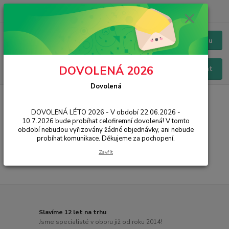
+420 228 229 845
CZK
Chat / Online podpora - 24/7
Menu
DOVOLENÁ 2026
Hledat
Dovolená
Úvod
PŘÍSLUŠENSTVÍ
Baterie
Huawei
Ascend P8
DOVOLENÁ LÉTO 2026 - V období 22.06.2026 -
Ascend P8
10.7.2026 bude probíhat celofiremní dovolená! V tomto
období nebudou vyřizovány žádné objednávky, ani nebude
probíhat komunikace. Děkujeme za pochopení.
...
Zavřít
Slavíme 12 let na trhu
Jsme specialisté v oboru již od roku 2014!