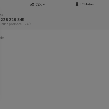
Přihlášení
CZK
nka
 228 229 845
 Online podpora - 24/7
ské