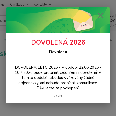
vis
O nákupu
Kontakty
Infoli
Hledat
+420
Chat /
T, PC, ELEKTRONIKA
Hodinky a náramky
Hodinky klasické
Dám
DOVOLENÁ 2026
ské
Dovolená
DOVOLENÁ LÉTO 2026 - V období 22.06.2026 -
10.7.2026 bude probíhat celofiremní dovolená! V
tomto období nebudou vyřizovány žádné
objednávky, ani nebude probíhat komunikace.
Děkujeme za pochopení.
Zavřít