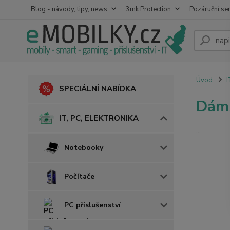
Blog - návody, tipy, news
3mk Protection
Pozáruční ser
Úvod
I
SPECIÁLNÍ NABÍDKA
Dám
IT, PC, ELEKTRONIKA
...
Notebooky
Počítače
PC příslušenství