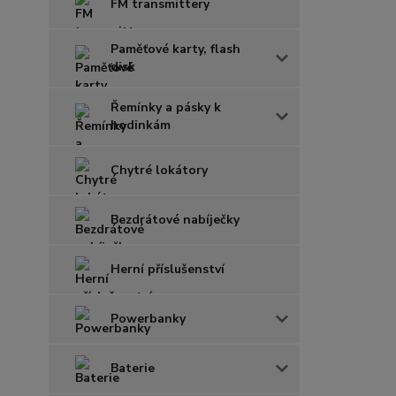
FM transmittery
Paměťové karty, flash
disk
Řemínky a pásky k
hodinkám
Chytré lokátory
Bezdrátové nabíječky
Herní příslušenství
Powerbanky
Baterie