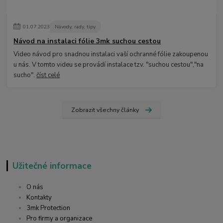
01
.
07
.
2023
Návody, rady, tipy
Návod na instalaci fólie 3mk suchou cestou
Video návod pro snadnou instalaci vaší ochranné fólie zakoupenou
u nás. V tomto videu se provádí instalace tzv. "suchou cestou","na
sucho".
číst celé
Zobrazit všechny články
Užitečné informace
O nás
Kontakty
3mk Protection
Pro firmy a organizace