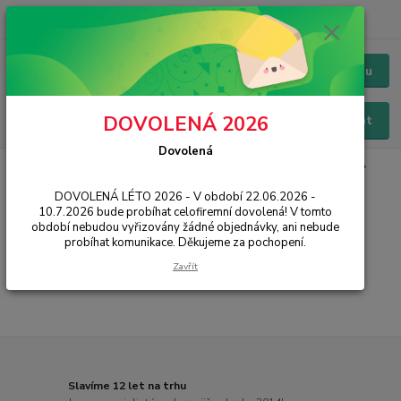
+420 228 229 845
CZK
Chat / Online podpora - 24/7
Menu
DOVOLENÁ 2026
Hledat
Dovolená
Úvod
IT, PC, ELEKTRONIKA
PC komponenty
Operační paměti
Pro notebooky
DOVOLENÁ LÉTO 2026 - V období 22.06.2026 -
10.7.2026 bude probíhat celofiremní dovolená! V tomto
Pro notebooky
období nebudou vyřizovány žádné objednávky, ani nebude
probíhat komunikace. Děkujeme za pochopení.
...
Zavřít
Slavíme 12 let na trhu