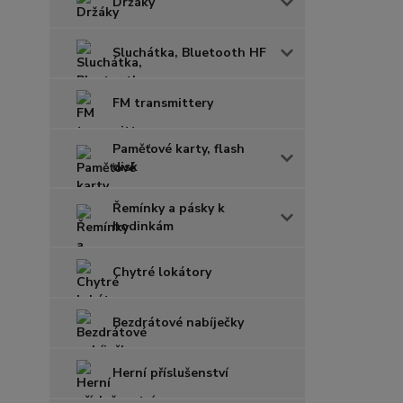
Držáky
Sluchátka, Bluetooth HF
FM transmittery
Paměťové karty, flash
disk
Řemínky a pásky k
hodinkám
Chytré lokátory
Bezdrátové nabíječky
Herní příslušenství