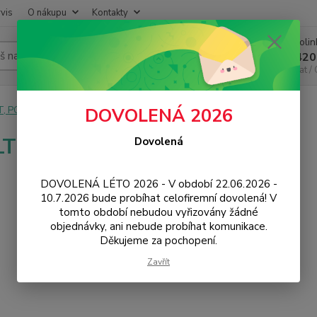
vis
O nákupu
Kontakty
Infoli
Hledat
+420
Chat /
T, PC, ELEKTRONIKA
Síťové prvky
Modemy
3G, LTE a 4G
DOVOLENÁ 2026
LTE a 4G
Dovolená
DOVOLENÁ LÉTO 2026 - V období 22.06.2026 -
10.7.2026 bude probíhat celofiremní dovolená! V
tomto období nebudou vyřizovány žádné
objednávky, ani nebude probíhat komunikace.
Děkujeme za pochopení.
Zavřít