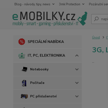
Blog - návody, tipy, news
3mk Protection
Pozáruční ser
Úvod
I
SPECIÁLNÍ NABÍDKA
3G, 
IT, PC, ELEKTRONIKA
...
Notebooky
Počítače
PC příslušenství