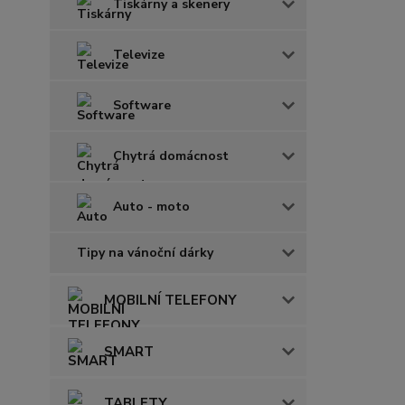
Tiskárny a skenery
Televize
Software
Chytrá domácnost
Auto - moto
Tipy na vánoční dárky
MOBILNÍ TELEFONY
SMART
TABLETY