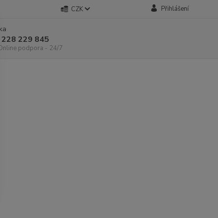
Přihlášení
CZK
nka
 228 229 845
 Online podpora - 24/7