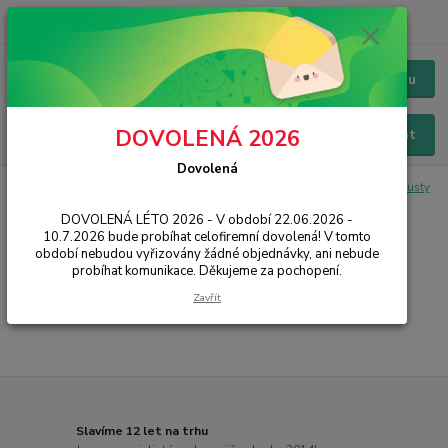
+420 228 229 845
CZK
Chat / Online podpora - 24/7
Menu
DOVOLENÁ 2026
Hledat
Dovolená
Úvod
IT, PC, ELEKTRONIKA
Spotřební materiál
Alternativní inkousty
HP
DOVOLENÁ LÉTO 2026 - V období 22.06.2026 -
10.7.2026 bude probíhat celofiremní dovolená! V tomto
HP
období nebudou vyřizovány žádné objednávky, ani nebude
probíhat komunikace. Děkujeme za pochopení.
...
Zavřít
Slavíme 12 let na trhu