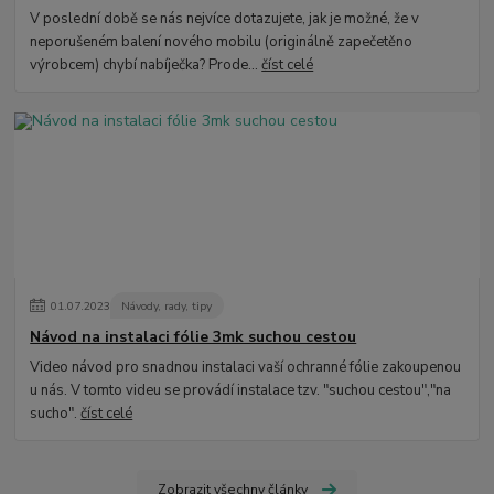
V poslední době se nás nejvíce dotazujete, jak je možné, že v
neporušeném balení nového mobilu (originálně zapečetěno
výrobcem) chybí nabíječka? Prode...
číst celé
01
.
07
.
2023
Návody, rady, tipy
Návod na instalaci fólie 3mk suchou cestou
Video návod pro snadnou instalaci vaší ochranné fólie zakoupenou
u nás. V tomto videu se provádí instalace tzv. "suchou cestou","na
sucho".
číst celé
Zobrazit všechny články