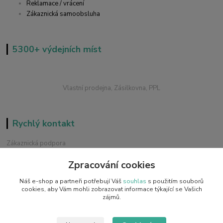
Reklamace / vrácení
Zákaznická samoobsluha
5300+ výdejních míst
Vlastní prodejna, Zásilkovna, PPL
Rychlý kontakt
Zákaznická podpora
+420 228 229 845
Zpracování cookies
Chat / Online podpora - 24/7
Náš e-shop a partneři potřebují Váš
souhlas
s použitím souborů
info@emobilky.cz
cookies, aby Vám mohli zobrazovat informace týkající se Vašich
zájmů.