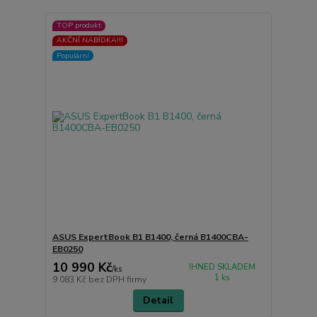
TOP produkt
AKČNÍ NABÍDKA!!!
Populární
ASUS ExpertBook B1 B1400, černá B1400CBA-
EB0250
10 990 Kč
IHNED SKLADEM
/
ks
1 ks
9 083 Kč
bez DPH firmy
Detail