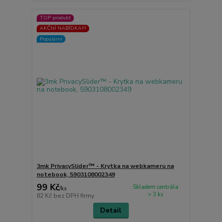
TOP produkt
AKČNÍ NABÍDKA!!!
Populární
3mk PrivacySlider™ - Krytka na webkameru na
notebook, 5903108002349
99 Kč
Skladem centrála
/
ks
> 3 ks
82 Kč
bez DPH firmy
Detail