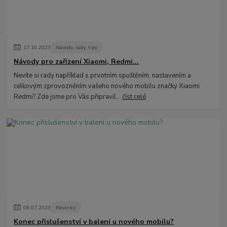
17
.
10
.
2023
Návody, rady, tipy
Návody pro zařízení Xiaomi, Redmi...
Nevíte si rady například s prvotním spuštěním, nastavením a
celkovým zprovozněním vašeho nového mobilu značky Xiaomi
Redmi? Zde jsme pro Vás připravil...
číst celé
08
.
07
.
2023
Novinky
Konec příslušenství v balení u nového mobilu?