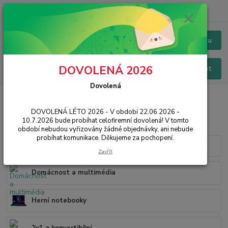
+420 228 229 845
CZK
Chat / Online podpora - 24/7
Menu
DOVOLENÁ 2026
Hledat
Dovolená
Úvod
IT, PC, ELEKTRONIKA
Notebooky
DOVOLENÁ LÉTO 2026 - V období 22.06.2026 -
Notebooky
10.7.2026 bude probíhat celofiremní dovolená! V tomto
období nebudou vyřizovány žádné objednávky, ani nebude
probíhat komunikace. Děkujeme za pochopení.
MacBooky
Zavřít
Domácnost a multimédia
Herní notebooky