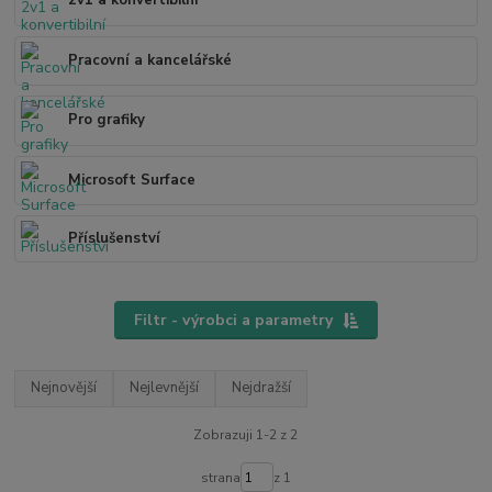
2v1 a konvertibilní
Pracovní a kancelářské
Pro grafiky
Microsoft Surface
Příslušenství
Filtr - výrobci a parametry
Nejnovější
Nejlevnější
Nejdražší
Zobrazuji 1-2 z 2
strana
z 1