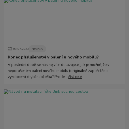
08
.
07
.
2023
Novinky
Konec příslušenství v balení u nového mobilu?
V poslední době se nás nejvíce dotazujete, jak je možné, že v
neporušeném balení nového mobilu (originálně zapečetěno
výrobcem) chybí nabíječka? Prode...
číst celé