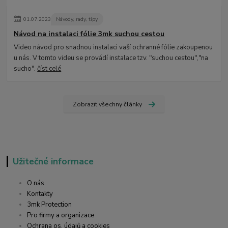
01
.
07
.
2023
Návody, rady, tipy
Návod na instalaci fólie 3mk suchou cestou
Video návod pro snadnou instalaci vaší ochranné fólie zakoupenou
u nás. V tomto videu se provádí instalace tzv. "suchou cestou","na
sucho".
číst celé
Zobrazit všechny články
Užitečné informace
O nás
Kontakty
3mk Protection
Pro firmy a organizace
Ochrana os. údajů a cookies