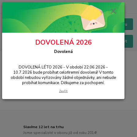
+420 228 229 845
CZK
Chat / Online podpora - 24/7
Menu
DOVOLENÁ 2026
Hledat
Dovolená
Úvod
PŘÍSLUŠENSTVÍ
Baterie
HTC
Desire 626
DOVOLENÁ LÉTO 2026 - V období 22.06.2026 -
Desire 626
10.7.2026 bude probíhat celofiremní dovolená! V tomto
období nebudou vyřizovány žádné objednávky, ani nebude
probíhat komunikace. Děkujeme za pochopení.
...
Zavřít
Slavíme 12 let na trhu
Jsme specialisté v oboru již od roku 2014!