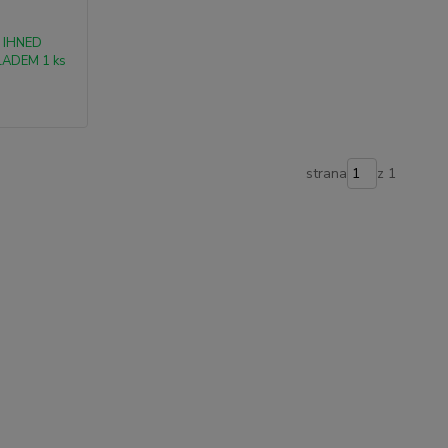
IHNED
LADEM 1 ks
strana
z 1