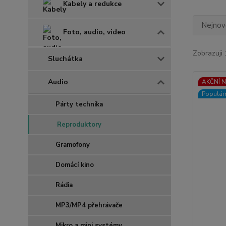
Kabely a redukce
Nejnově
Foto, audio, video
Zobrazuji 
Sluchátka
Audio
AKČNÍ N
Populár
Párty technika
Reproduktory
Gramofony
Domácí kino
Rádia
MP3/MP4 přehrávače
Mikro a mini systémy