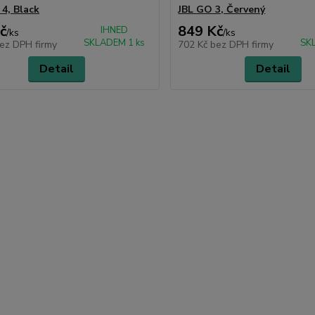
 4, Black
JBL GO 3, Červený
č
849 Kč
IHNED
/
ks
/
ks
SKLADEM 1 ks
SK
ez DPH firmy
702 Kč
bez DPH firmy
Detail
Detail