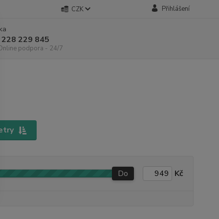
Přihlášení
CZK
nka
 228 229 845
 Online podpora - 24/7
etry
Do
Kč