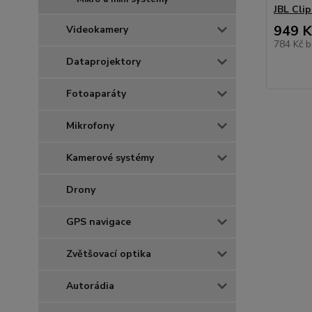
JBL Clip
949 K
Videokamery
784 Kč
b
Dataprojektory
Fotoaparáty
Mikrofony
Kamerové systémy
Drony
GPS navigace
Zvětšovací optika
Autorádia