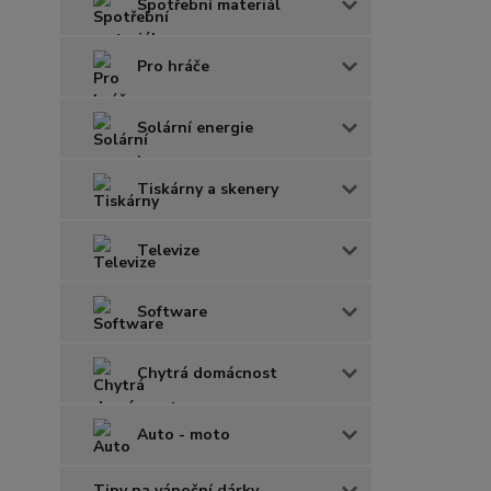
Spotřební materiál
Pro hráče
Solární energie
Tiskárny a skenery
Televize
Software
Chytrá domácnost
Auto - moto
Tipy na vánoční dárky