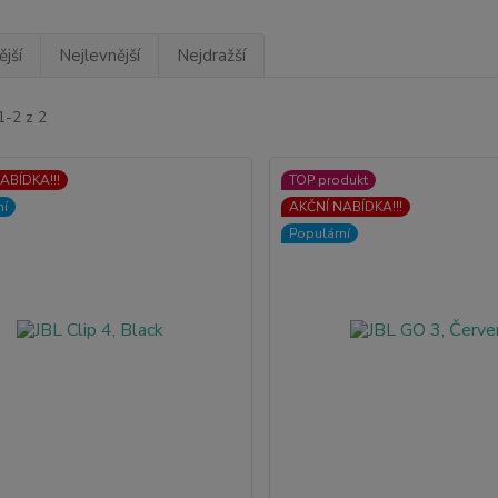
jší
Nejlevnější
Nejdražší
1-2 z 2
ABÍDKA!!!
TOP produkt
ní
AKČNÍ NABÍDKA!!!
Populární