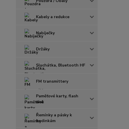
Pouzdra / Obaly
Kabely a redukce
Nabíječky
Držáky
Sluchátka, Bluetooth HF
FM transmittery
Paměťové karty, flash
disk
Řemínky a pásky k
hodinkám