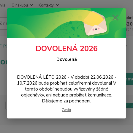
vis
O nákupu
Kontakty
Infoli
Hledat
+420
Chat /
T, PC, ELEKTRONIKA
Foto, audio, video
Audio
Reproduktory
DOVOLENÁ 2026
oduktory
Dovolená
DOVOLENÁ LÉTO 2026 - V období 22.06.2026 -
Filtr - výrobci a param
10.7.2026 bude probíhat celofiremní dovolená! V
tomto období nebudou vyřizovány žádné
objednávky, ani nebude probíhat komunikace.
Děkujeme za pochopení.
Kč
Od
Zavřít