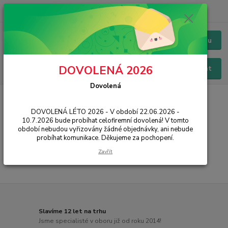
+420 228 229 845
CZK
Chat / Online podpora - 24/7
Menu
DOVOLENÁ 2026
Hledat
Dovolená
Úvod
SMART
Chytré hodinky
Sporttestery, pulsmetry
DOVOLENÁ LÉTO 2026 - V období 22.06.2026 -
Sporttestery, pulsmetry
10.7.2026 bude probíhat celofiremní dovolená! V tomto
období nebudou vyřizovány žádné objednávky, ani nebude
probíhat komunikace. Děkujeme za pochopení.
...
Zavřít
Slavíme 12 let na trhu
Jsme specialisté v oboru již od roku 2014!