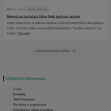
01
.
07
.
2023
Návody, rady, tipy
Návod na instalaci fólie 3mk suchou cestou
Video návod pro snadnou instalaci vaší ochranné fólie zakoupenou
u nás. V tomto videu se provádí instalace tzv. "suchou cestou","na
sucho".
číst celé
Zobrazit všechny články
Užitečné informace
O nás
Kontakty
3mk Protection
Pro firmy a organizace
Ochrana os. údajů a cookies