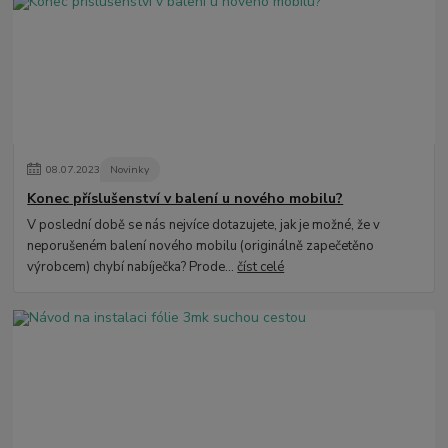
08
.
07
.
2023
Novinky
Konec příslušenství v balení u nového mobilu?
V poslední době se nás nejvíce dotazujete, jak je možné, že v
neporušeném balení nového mobilu (originálně zapečetěno
výrobcem) chybí nabíječka? Prode...
číst celé