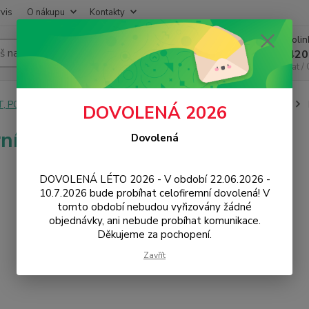
vis
O nákupu
Kontakty
Infoli
Hledat
+420
Chat /
T, PC, ELEKTRONIKA
PC příslušenství
Čtečky paměťových karet
DOVOLENÁ 2026
rní
Dovolená
DOVOLENÁ LÉTO 2026 - V období 22.06.2026 -
10.7.2026 bude probíhat celofiremní dovolená! V
tomto období nebudou vyřizovány žádné
objednávky, ani nebude probíhat komunikace.
Děkujeme za pochopení.
Zavřít