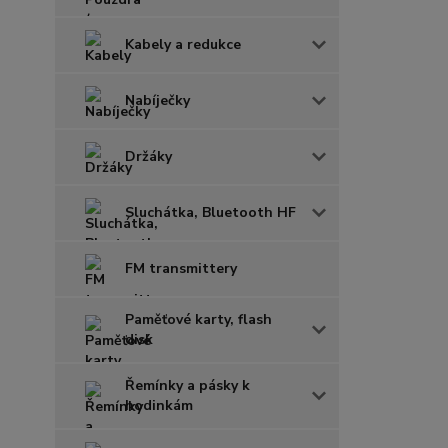
Kabely a redukce
Nabíječky
Držáky
Sluchátka, Bluetooth HF
FM transmittery
Paměťové karty, flash
disk
Řemínky a pásky k
hodinkám