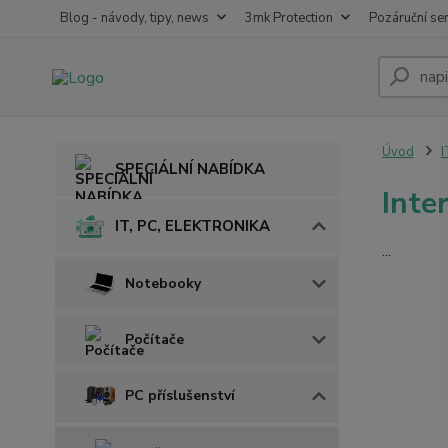
Blog - návody, tipy, news
3mk Protection
Pozáruční ser
Úvod
I
SPECIÁLNÍ NABÍDKA
Inte
IT, PC, ELEKTRONIKA
...
Notebooky
Počítače
PC příslušenství