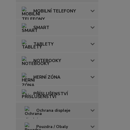
MOBILNÍ TELEFONY
SMART
TABLETY
NOTEBOOKY
HERNÍ ZÓNA
PŘÍSLUŠENSTVÍ
Ochrana displeje
Pouzdra / Obaly