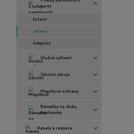
Čtečky paměťových
karet
Externí
Interní
Adaptéry
Úložná zařízení
Záložní zdroje
Přepěťové ochrany
Rámečky na disky,
mechaniky
Kabely a redukce