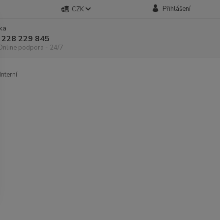
Přihlášení
CZK
nka
 228 229 845
 Online podpora - 24/7
Interní