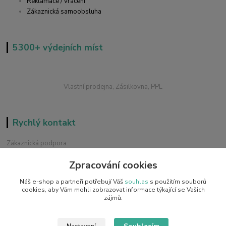
Reklamace / vrácení
Zákaznická samoobsluha
5300+ výdejních míst
Vlastní prodejna, Zásilkovna, PPL
Rychlý kontakt
Zákaznická podpora
+420 228 229 845
Zpracování cookies
Chat / Online podpora - 24/7
Náš e-shop a partneři potřebují Váš
souhlas
s použitím souborů
info@emobilky.cz
cookies, aby Vám mohli zobrazovat informace týkající se Vašich
zájmů.