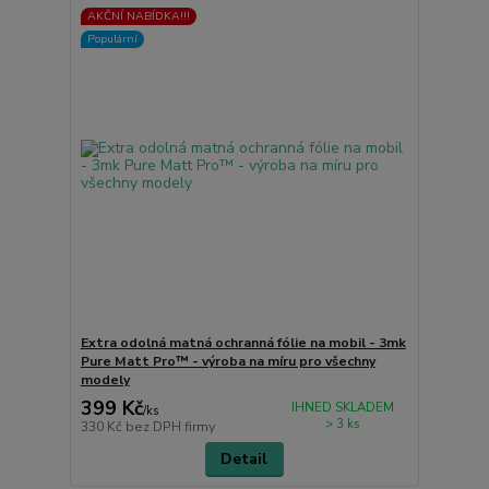
AKČNÍ NABÍDKA!!!
Populární
Extra odolná matná ochranná fólie na mobil - 3mk
Pure Matt Pro™ - výroba na míru pro všechny
modely
399 Kč
IHNED SKLADEM
/
ks
> 3 ks
330 Kč
bez DPH firmy
Detail