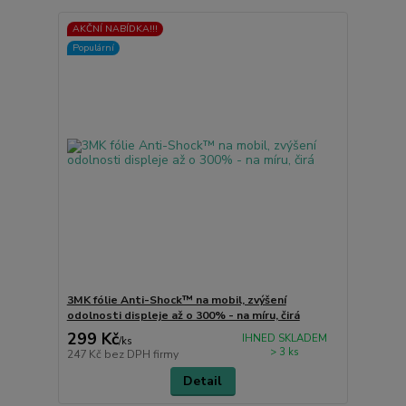
AKČNÍ NABÍDKA!!!
Populární
3MK fólie Anti-Shock™ na mobil, zvýšení
odolnosti displeje až o 300% - na míru, čirá
299 Kč
IHNED SKLADEM
/
ks
> 3 ks
247 Kč
bez DPH firmy
Detail