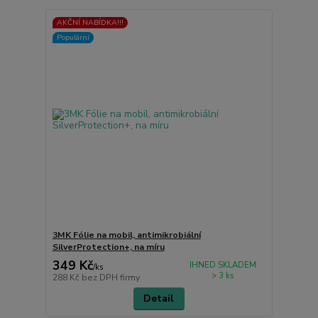
AKČNÍ NABÍDKA!!!
Populární
3MK Fólie na mobil, antimikrobiální
SilverProtection+, na míru
349 Kč
IHNED SKLADEM
/
ks
> 3 ks
288 Kč
bez DPH firmy
Detail