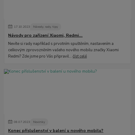
17
.
10
.
2023
Návody, rady, tipy
Návody pro zařízení Xiaomi, Redmi...
Nevíte si rady například s prvotním spuštěním, nastavením a
celkovým zprovozněním vašeho nového mobilu značky Xiaomi
Redmi? Zde jsme pro Vás připravil...
číst celé
08
.
07
.
2023
Novinky
Konec příslušenství v balení u nového mobilu?