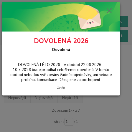
+420 228 229 845
CZK
Chat / Online podpora - 24/7
Menu
Hledat
DOVOLENÁ 2026
Dovolená
Úvod
MOBILNÍ TELEFONY
Infinix
Infinix
DOVOLENÁ LÉTO 2026 - V období 22.06.2026 -
10.7.2026 bude probíhat celofiremní dovolená! V tomto
období nebudou vyřizovány žádné objednávky, ani nebude
Filtr - výrobci a parametry
probíhat komunikace. Děkujeme za pochopení.
Zavřít
Nejnovější
Nejlevnější
Nejdražší
Zobrazuji 1-7 z 7
strana
z 1