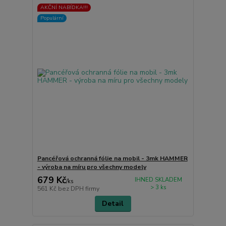
AKČNÍ NABÍDKA!!!
Populární
Pancéřová ochranná fólie na mobil - 3mk HAMMER
- výroba na míru pro všechny modely
679 Kč
IHNED SKLADEM
/
ks
> 3 ks
561 Kč
bez DPH firmy
Detail