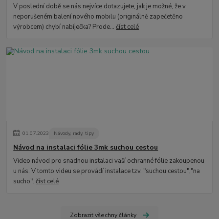
V poslední době se nás nejvíce dotazujete, jak je možné, že v
neporušeném balení nového mobilu (originálně zapečetěno
výrobcem) chybí nabíječka? Prode...
číst celé
01
.
07
.
2023
Návody, rady, tipy
Návod na instalaci fólie 3mk suchou cestou
Video návod pro snadnou instalaci vaší ochranné fólie zakoupenou
u nás. V tomto videu se provádí instalace tzv. "suchou cestou","na
sucho".
číst celé
Zobrazit všechny články