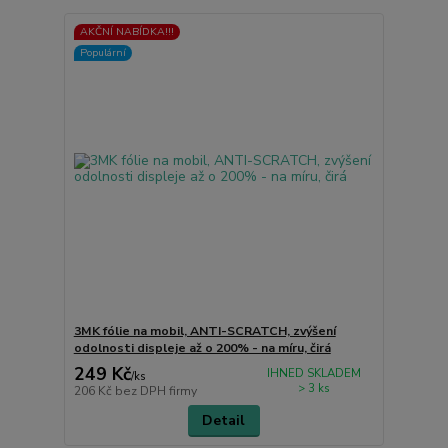
AKČNÍ NABÍDKA!!!
Populární
3MK fólie na mobil, ANTI-SCRATCH, zvýšení
odolnosti displeje až o 200% - na míru, čirá
249 Kč
IHNED SKLADEM
/
ks
> 3 ks
206 Kč
bez DPH firmy
Detail