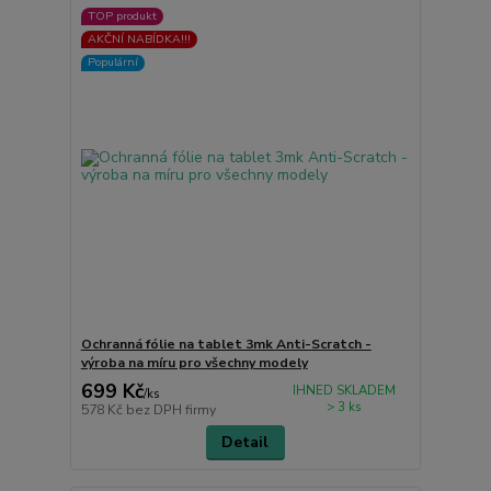
TOP produkt
AKČNÍ NABÍDKA!!!
Populární
Ochranná fólie na tablet 3mk Anti-Scratch -
výroba na míru pro všechny modely
699 Kč
IHNED SKLADEM
/
ks
> 3 ks
578 Kč
bez DPH firmy
Detail