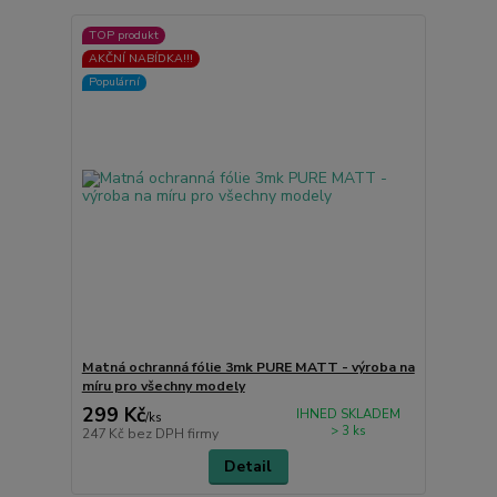
TOP produkt
AKČNÍ NABÍDKA!!!
Populární
Matná ochranná fólie 3mk PURE MATT - výroba na
míru pro všechny modely
299 Kč
IHNED SKLADEM
/
ks
> 3 ks
247 Kč
bez DPH firmy
Detail