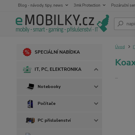
Blog - návody, tipy, news
3mk Protection
Pozáruční ser
Úvod
I
SPECIÁLNÍ NABÍDKA
Koax
IT, PC, ELEKTRONIKA
...
Notebooky
Počítače
PC příslušenství