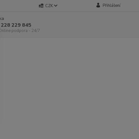
Přihlášení
CZK
nka
 228 229 845
 Online podpora - 24/7