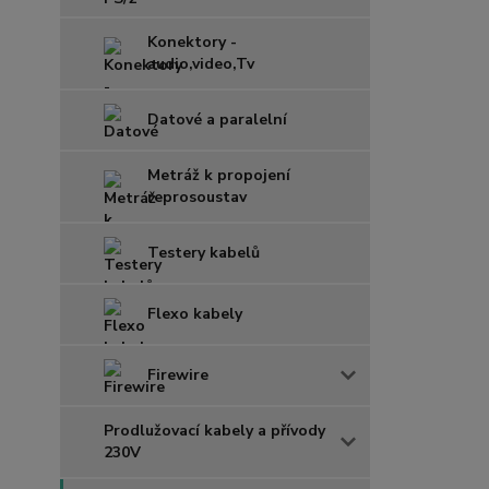
Konektory -
audio,video,Tv
Datové a paralelní
Metráž k propojení
reprosoustav
Testery kabelů
Flexo kabely
Firewire
Prodlužovací kabely a přívody
230V