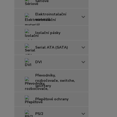
Sériové
Elektroinstalační
materiál
Izolační pásky
Serial ATA (SATA)
DVI
Převodníky,
rozbočovače, switche,
splittery
Přepěťové ochrany
PS/2