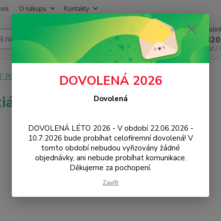
vis
O nákupu
Kontakty
Infoli
Hledat
+420
Chat /
T, PC, ELEKTRONIKA
Kabely a redukce
Koaxiální
DOVOLENÁ 2026
iální
Dovolená
DOVOLENÁ LÉTO 2026 - V období 22.06.2026 -
10.7.2026 bude probíhat celofiremní dovolená! V
tomto období nebudou vyřizovány žádné
objednávky, ani nebude probíhat komunikace.
Děkujeme za pochopení.
Zavřít