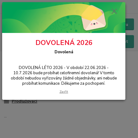
+420 228 229 845
CZK
Chat / Online podpora - 24/7
Menu
DOVOLENÁ 2026
Hledat
Dovolená
Úvod
IT, PC, ELEKTRONIKA
Kabely a redukce
VGA (D-SUB)
DOVOLENÁ LÉTO 2026 - V období 22.06.2026 -
VGA (D-SUB)
10.7.2026 bude probíhat celofiremní dovolená! V tomto
období nebudou vyřizovány žádné objednávky, ani nebude
probíhat komunikace. Děkujeme za pochopení.
Redukce
Zavřít
Přípojné
Prodlužovací
...