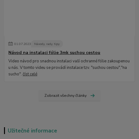
01
.
07
.
2023
Návody, rady, tipy
Návod na instalaci fólie 3mk suchou cestou
Video návod pro snadnou instalaci vaší ochranné fólie zakoupenou
u nás. V tomto videu se provádí instalace tzv. "suchou cestou","na
sucho".
číst celé
Zobrazit všechny články
Užitečné informace