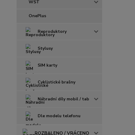
WST
OnePlus
Reproduktory
Stylusy
SIM karty
Cyklistické brašny
Náhradní díly mobil / tab
Dle modelu telefonu
ROZBALENO / VRÁCENO