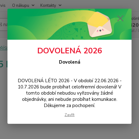
vis
O nákupu
Kontakty
Infoli
Hledat
+420
Chat /
PŘÍSLUŠENSTVÍ
Baterie
LG
H955 Flex 2
DOVOLENÁ 2026
 Flex 2
Dovolená
DOVOLENÁ LÉTO 2026 - V období 22.06.2026 -
10.7.2026 bude probíhat celofiremní dovolená! V
tomto období nebudou vyřizovány žádné
objednávky, ani nebude probíhat komunikace.
Děkujeme za pochopení.
Zavřít