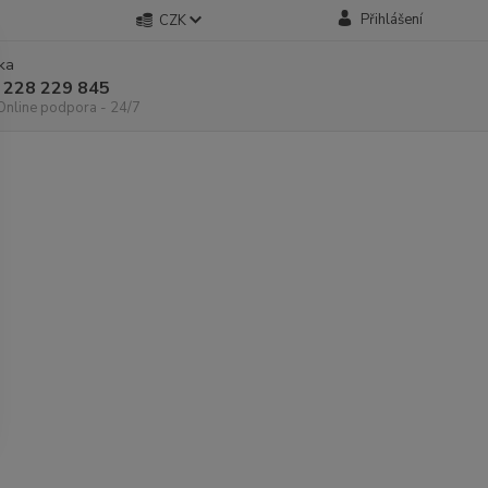
Přihlášení
CZK
nka
 228 229 845
 Online podpora - 24/7