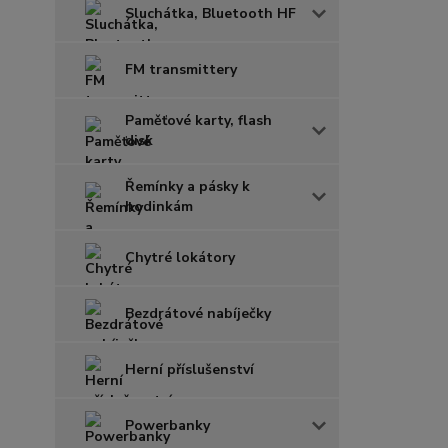
Sluchátka, Bluetooth HF
FM transmittery
Paměťové karty, flash
disk
Řemínky a pásky k
hodinkám
Chytré lokátory
Bezdrátové nabíječky
Herní příslušenství
Powerbanky