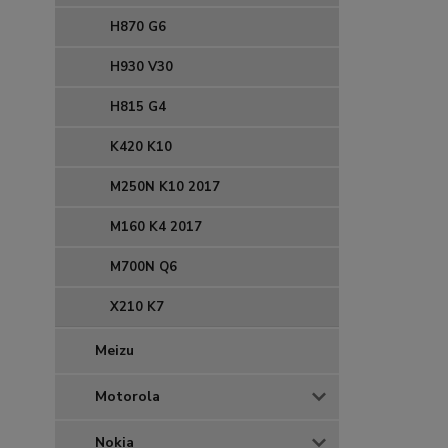
H870 G6
H930 V30
H815 G4
K420 K10
M250N K10 2017
M160 K4 2017
M700N Q6
X210 K7
Meizu
Motorola
Nokia