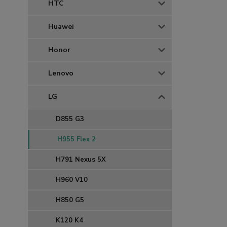
HTC
Huawei
Honor
Lenovo
LG
D855 G3
H955 Flex 2
H791 Nexus 5X
H960 V10
H850 G5
K120 K4