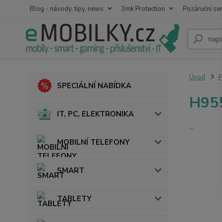
Blog - návody, tipy, news
3mk Protection
Pozáruční ser
Úvod
SPECIÁLNÍ NABÍDKA
H955
IT, PC, ELEKTRONIKA
...
MOBILNÍ TELEFONY
SMART
TABLETY