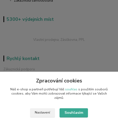
Zákaznická samoobsluha
5300+ výdejních míst
Vlastní prodejna, Zásilkovna, PPL
Rychlý kontakt
Zákaznická podpora
+420 228 229 845
Zpracování cookies
Chat / Online podpora - 24/7
Náš e-shop a partneři potřebují Váš
souhlas
s použitím souborů
info@emobilky.cz
cookies, aby Vám mohli zobrazovat informace týkající se Vašich
zájmů.
Souhlasím
Nastavení