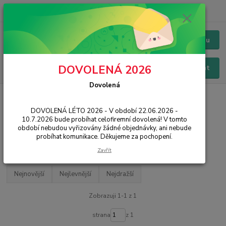
+420 228 229 845
CZK
Chat / Online podpora - 24/7
Menu
DOVOLENÁ 2026
Hledat
Dovolená
Úvod
PŘÍSLUŠENSTVÍ
Reproduktory
Niceboy
DOVOLENÁ LÉTO 2026 - V období 22.06.2026 -
Niceboy
10.7.2026 bude probíhat celofiremní dovolená! V tomto
období nebudou vyřizovány žádné objednávky, ani nebude
probíhat komunikace. Děkujeme za pochopení.
Filtr - výrobci a parametry
Zavřít
Nejnovější
Nejlevnější
Nejdražší
Zobrazuji 1-1 z 1
strana
z 1