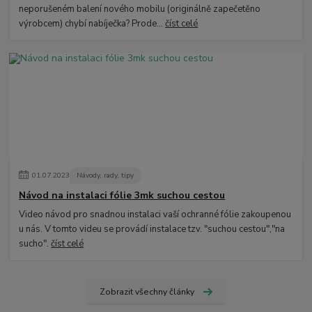
neporušeném balení nového mobilu (originálně zapečetěno
výrobcem) chybí nabíječka? Prode...
číst celé
01
.
07
.
2023
Návody, rady, tipy
Návod na instalaci fólie 3mk suchou cestou
Video návod pro snadnou instalaci vaší ochranné fólie zakoupenou
u nás. V tomto videu se provádí instalace tzv. "suchou cestou","na
sucho".
číst celé
Zobrazit všechny články