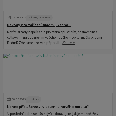
17
.
10
.
2023
Návody, rady, tipy
Návody pro zařízení Xiaomi, Redmi...
Nevíte si rady například s prvotním spuštěním, nastavením a
celkovým zprovozněním vašeho nového mobilu značky Xiaomi
Redmi? Zde jsme pro Vás připravil...
číst celé
08
.
07
.
2023
Novinky
Konec příslušenství v balení u nového mobilu?
V poslední době se nás nejvíce dotazujete, jak je možné, že v