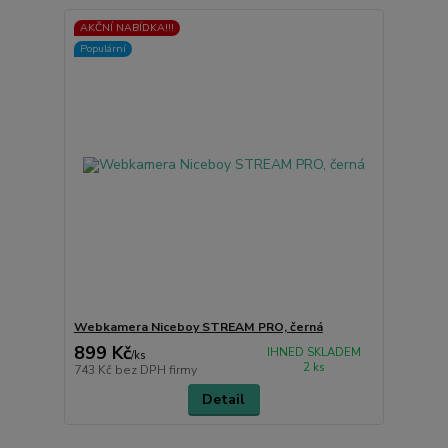
AKČNÍ NABÍDKA!!!
Populární
Webkamera Niceboy STREAM PRO, černá
899 Kč
IHNED SKLADEM
/
ks
2 ks
743 Kč
bez DPH firmy
Detail