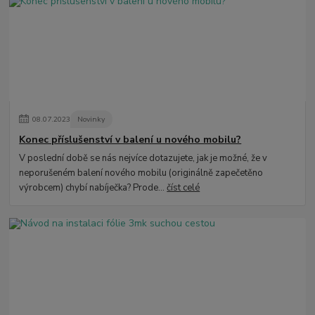
08
.
07
.
2023
Novinky
Konec příslušenství v balení u nového mobilu?
V poslední době se nás nejvíce dotazujete, jak je možné, že v
neporušeném balení nového mobilu (originálně zapečetěno
výrobcem) chybí nabíječka? Prode...
číst celé