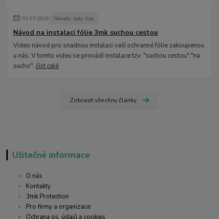
01
.
07
.
2023
Návody, rady, tipy
Návod na instalaci fólie 3mk suchou cestou
Video návod pro snadnou instalaci vaší ochranné fólie zakoupenou
u nás. V tomto videu se provádí instalace tzv. "suchou cestou","na
sucho".
číst celé
Zobrazit všechny články
Užitečné informace
O nás
Kontakty
3mk Protection
Pro firmy a organizace
Ochrana os. údajů a cookies