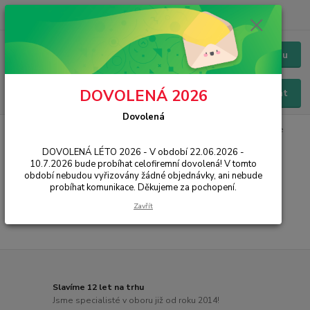
+420 228 229 845
CZK
Chat / Online podpora - 24/7
Menu
DOVOLENÁ 2026
Hledat
Dovolená
Úvod
NOTEBOOKY
Příslušenství pro notebooky
Dokovací stanice
DOVOLENÁ LÉTO 2026 - V období 22.06.2026 -
Dokovací stanice
10.7.2026 bude probíhat celofiremní dovolená! V tomto
období nebudou vyřizovány žádné objednávky, ani nebude
probíhat komunikace. Děkujeme za pochopení.
...
Zavřít
Slavíme 12 let na trhu
Jsme specialisté v oboru již od roku 2014!