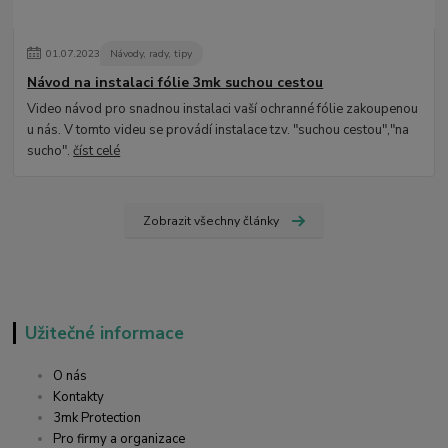
01
.
07
.
2023
Návody, rady, tipy
Návod na instalaci fólie 3mk suchou cestou
Video návod pro snadnou instalaci vaší ochranné fólie zakoupenou
u nás. V tomto videu se provádí instalace tzv. "suchou cestou","na
sucho".
číst celé
Zobrazit všechny články
Užitečné informace
O nás
Kontakty
3mk Protection
Pro firmy a organizace