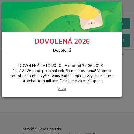
+420 228 229 845
CZK
Chat / Online podpora - 24/7
Menu
DOVOLENÁ 2026
Hledat
Dovolená
Úvod
PŘÍSLUŠENSTVÍ
Pouzdra / Obaly
Huawei original
P30
Serie
DOVOLENÁ LÉTO 2026 - V období 22.06.2026 -
10.7.2026 bude probíhat celofiremní dovolená! V tomto
P30 Serie
období nebudou vyřizovány žádné objednávky, ani nebude
probíhat komunikace. Děkujeme za pochopení.
...
Zavřít
Slavíme 12 let na trhu