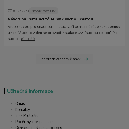
01
.
07
.
2023
Návody, rady, tipy
Návod na instalaci fólie 3mk suchou cestou
Video návod pro snadnou instalaci vaší ochranné fólie zakoupenou
u nás. V tomto videu se provádí instalace tzv. "suchou cestou","na
sucho".
číst celé
Zobrazit všechny články
Užitečné informace
O nás
Kontakty
3mk Protection
Pro firmy a organizace
Ochrana os. údajů a cookies