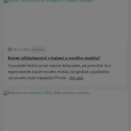
08
.
07
.
2023
Novinky
Konec příslušenství v balení u nového mobilu?
V poslední době se nás nejvíce dotazujete, jak je možné, že v
neporušeném balení nového mobilu (originálně zapečetěno
výrobcem) chybí nabíječka? Prode...
číst celé