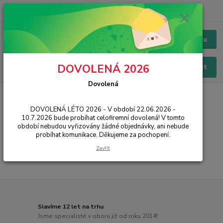
+420 228 229 845
CZK
Chat / Online podpora - 24/7
Menu
DOVOLENÁ 2026
Hledat
Dovolená
Úvod
PŘÍSLUŠENSTVÍ
Baterie
Asus
Zenfone Zoom S
DOVOLENÁ LÉTO 2026 - V období 22.06.2026 -
Zenfone Zoom S
10.7.2026 bude probíhat celofiremní dovolená! V tomto
období nebudou vyřizovány žádné objednávky, ani nebude
probíhat komunikace. Děkujeme za pochopení.
...
Zavřít
Slavíme 12 let na trhu
Jsme specialisté v oboru již od roku 2014!