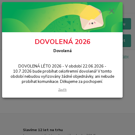
+420 228 229 845
CZK
Chat / Online podpora - 24/7
Menu
DOVOLENÁ 2026
Hledat
Dovolená
Úvod
IT, PC, ELEKTRONIKA
PC příslušenství
Sluchátka a mikrofony
Drátové mikrofony
DOVOLENÁ LÉTO 2026 - V období 22.06.2026 -
10.7.2026 bude probíhat celofiremní dovolená! V tomto
Drátové mikrofony
období nebudou vyřizovány žádné objednávky, ani nebude
probíhat komunikace. Děkujeme za pochopení.
...
Zavřít
Slavíme 12 let na trhu