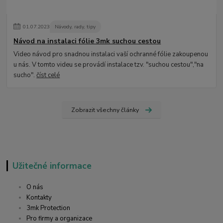
01
.
07
.
2023
Návody, rady, tipy
Návod na instalaci fólie 3mk suchou cestou
Video návod pro snadnou instalaci vaší ochranné fólie zakoupenou
u nás. V tomto videu se provádí instalace tzv. "suchou cestou","na
sucho".
číst celé
Zobrazit všechny články
Užitečné informace
O nás
Kontakty
3mk Protection
Pro firmy a organizace