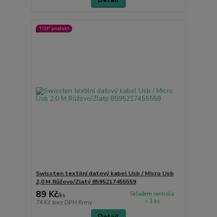
TOP produkt
Swissten textilní datový kabel Usb / Micro Usb
2,0 M Růžovo/Zlatý 8595217455559
89 Kč
Skladem centrála
/
ks
> 3 ks
74 Kč
bez DPH firmy
Detail