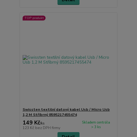
TOP produkt
Swissten textilní datový kabel Usb / Micro Usb
1,2 M Stříbrný 8595217455474
149 Kč
Skladem centrála
/
ks
> 3 ks
123 Kč
bez DPH firmy
Detail