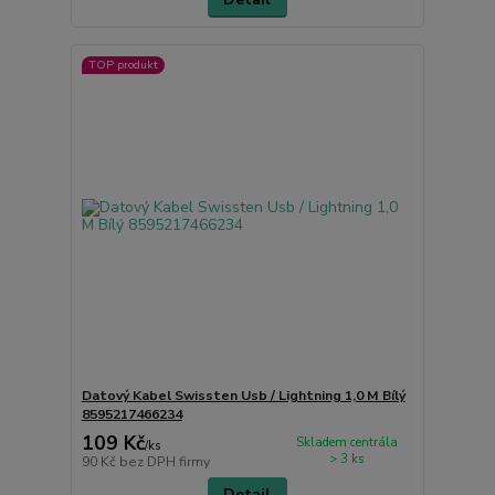
TOP produkt
Datový Kabel Swissten Usb / Lightning 1,0 M Bílý
8595217466234
109 Kč
Skladem centrála
/
ks
> 3 ks
90 Kč
bez DPH firmy
Detail