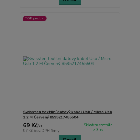
TOP produkt
Swissten textilní datový kabel Usb / Micro Usb
1,2 M Červený 8595217455504
69 Kč
Skladem centrála
/
ks
> 3 ks
57 Kč
bez DPH firmy
Detail