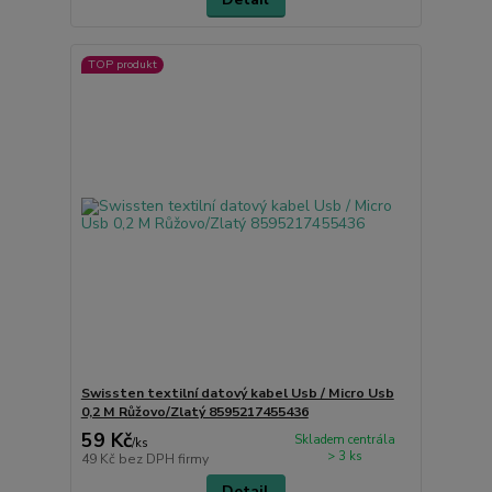
TOP produkt
Swissten textilní datový kabel Usb / Micro Usb
0,2 M Růžovo/Zlatý 8595217455436
59 Kč
Skladem centrála
/
ks
> 3 ks
49 Kč
bez DPH firmy
Detail