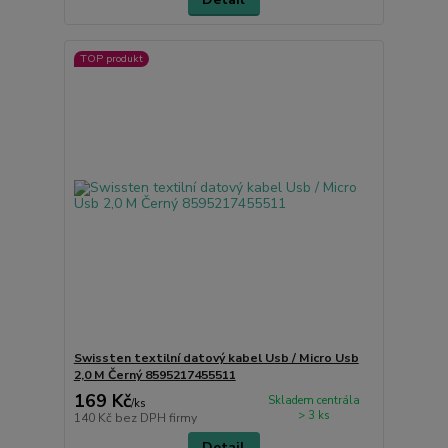
TOP produkt
Swissten textilní datový kabel Usb / Micro Usb
2,0 M Černý 8595217455511
169 Kč
Skladem centrála
/
ks
> 3 ks
140 Kč
bez DPH firmy
Detail