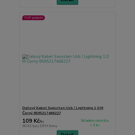
TOP produkt
Datový Kabel Swissten Usb / Lightning 1,0 M
Černý 8595217466227
109 Kč
Skladem centrála
/
ks
> 3 ks
90 Kč
bez DPH firmy
Detail