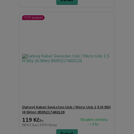
TOP produkt
Datový Kabel Swissten Usb / Micro Usb 1,5 M Bílý
(6,5Mm) 8595217460126
119 Kč
Skladem centrála
/
ks
> 3 ks
98 Kč
bez DPH firmy
Detail