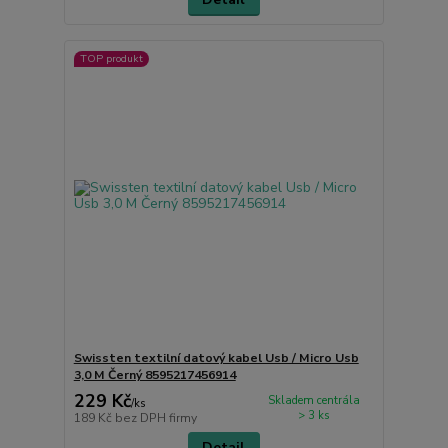
TOP produkt
Swissten textilní datový kabel Usb / Micro Usb
3,0 M Černý 8595217456914
229 Kč
Skladem centrála
/
ks
> 3 ks
189 Kč
bez DPH firmy
Detail