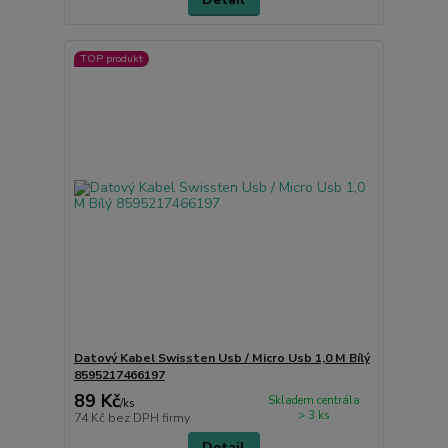
TOP produkt
Datový Kabel Swissten Usb / Micro Usb 1,0 M Bílý
8595217466197
89 Kč
Skladem centrála
/
ks
> 3 ks
74 Kč
bez DPH firmy
Detail