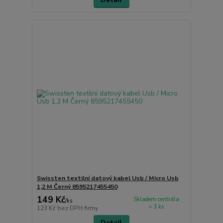
Swissten textilní datový kabel Usb / Micro Usb
1,2 M Černý 8595217455450
149 Kč
Skladem centrála
/
ks
> 3 ks
123 Kč
bez DPH firmy
Detail