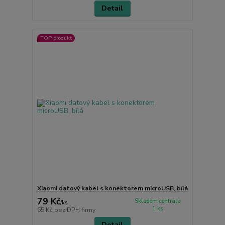
Detail
TOP produkt
Xiaomi datový kabel s konektorem microUSB, bílá
79 Kč
Skladem centrála
/
ks
1 ks
65 Kč
bez DPH firmy
Detail