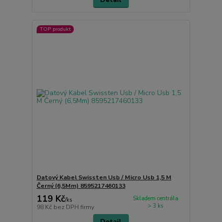
TOP produkt
Datový Kabel Swissten Usb / Micro Usb 1,5 M
Černý (6,5Mm) 8595217460133
119 Kč
Skladem centrála
/
ks
> 3 ks
98 Kč
bez DPH firmy
Detail