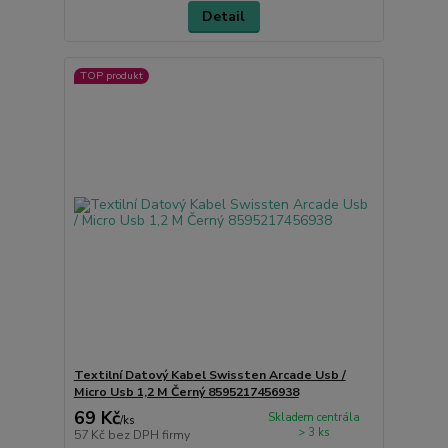
Detail
TOP produkt
Textilní Datový Kabel Swissten Arcade Usb /
Micro Usb 1,2 M Černý 8595217456938
69 Kč
Skladem centrála
/
ks
> 3 ks
57 Kč
bez DPH firmy