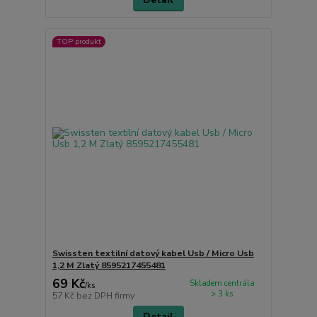
TOP produkt
Swissten textilní datový kabel Usb / Micro Usb
1,2 M Zlatý 8595217455481
69 Kč
Skladem centrála
/
ks
> 3 ks
57 Kč
bez DPH firmy
Detail