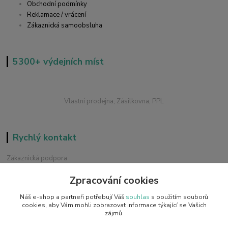
Obchodní podmínky
Reklamace / vrácení
Zákaznická samoobsluha
5300+ výdejních míst
Vlastní prodejna, Zásilkovna, PPL
Rychlý kontakt
Zákaznická podpora
+420 228 229 845
Zpracování cookies
Chat / Online podpora - 24/7
Náš e-shop a partneři potřebují Váš
souhlas
s použitím souborů
info@emobilky.cz
cookies, aby Vám mohli zobrazovat informace týkající se Vašich
zájmů.