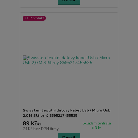
TOP produkt
Swissten textilní datový kabel Usb / Micro Usb
2,0 M Stříbrný 8595217455535
89 Kč
Skladem centrála
/
ks
> 3 ks
74 Kč
bez DPH firmy
Detail