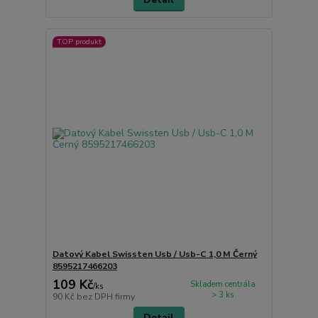
TOP produkt
Datový Kabel Swissten Usb / Usb-C 1,0 M Černý
8595217466203
109 Kč
Skladem centrála
/
ks
> 3 ks
90 Kč
bez DPH firmy
Detail