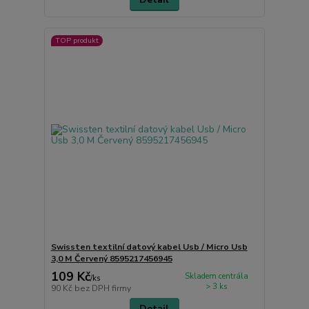
TOP produkt
Swissten textilní datový kabel Usb / Micro Usb
3,0 M Červený 8595217456945
109 Kč
Skladem centrála
/
ks
> 3 ks
90 Kč
bez DPH firmy
Detail