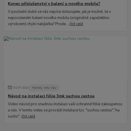
Konec příslušenství v balení u nového mobilu?
V poslední době se nás nejvíce dotazujete, jak je možné, že v
neporušeném balení nového mobilu (originálně zapečetěno
výrobcem) chybí nabíječka? Prode...
číst celé
01
.
07
.
2023
Návody, rady, tipy
Návod na instalaci fólie 3mk suchou cestou
Video návod pro snadnou instalaci vaší ochranné fólie zakoupenou
u nás. V tomto videu se provádí instalace tzv. "suchou cestou","na
sucho".
číst celé