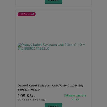
TOP produkt
Datový Kabel Swissten Usb / Usb-C 1,0 M Bílý
8595217466210
109 Kč
Skladem centrála
/
ks
> 3 ks
90 Kč
bez DPH firmy
Detail