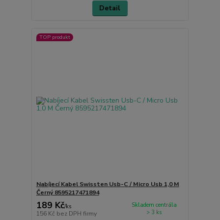
Detail
TOP produkt
Nabíjecí Kabel Swissten Usb-C / Micro Usb 1,0 M
Černý 8595217471894
189 Kč
Skladem centrála
/
ks
> 3 ks
156 Kč
bez DPH firmy