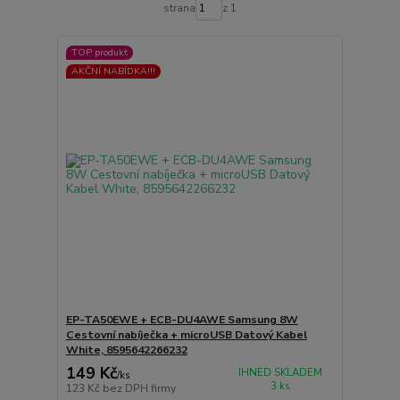
strana
z 1
TOP produkt
AKČNÍ NABÍDKA!!!
EP-TA50EWE + ECB-DU4AWE Samsung 8W
Cestovní nabíječka + microUSB Datový Kabel
White, 8595642266232
149 Kč
IHNED SKLADEM
/
ks
3 ks
123 Kč
bez DPH firmy