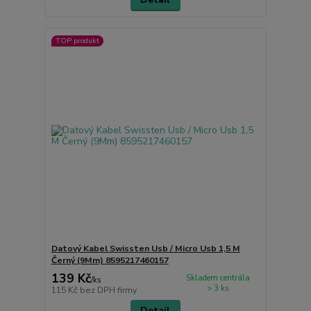
TOP produkt
Datový Kabel Swissten Usb / Micro Usb 1,5 M
Černý (9Mm) 8595217460157
139 Kč
Skladem centrála
/
ks
> 3 ks
115 Kč
bez DPH firmy
Detail