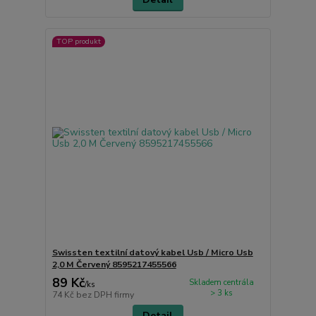
TOP produkt
Swissten textilní datový kabel Usb / Micro Usb
2,0 M Červený 8595217455566
89 Kč
Skladem centrála
/
ks
> 3 ks
74 Kč
bez DPH firmy
Detail