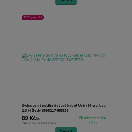
TOP produkt
Swissten textilní datový kabel Usb / Micro Usb
2,0 M Šedý 8595217455528
89 Kč
Skladem centrála
/
ks
> 3 ks
74 Kč
bez DPH firmy
Detail