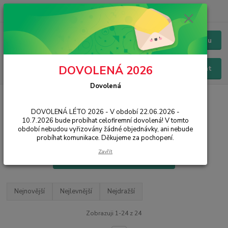
+420 228 229 845
CZK
Chat / Online podpora - 24/7
Menu
DOVOLENÁ 2026
Hledat
Dovolená
Úvod
PŘÍSLUŠENSTVÍ
Kabely a redukce
microUSB
DOVOLENÁ LÉTO 2026 - V období 22.06.2026 -
Datové a nabíjecí kabely
10.7.2026 bude probíhat celofiremní dovolená! V tomto
microUSB
období nebudou vyřizovány žádné objednávky, ani nebude
probíhat komunikace. Děkujeme za pochopení.
Zavřít
Filtr - výrobci a parametry
Nejnovější
Nejlevnější
Nejdražší
Zobrazuji 1-24 z 24