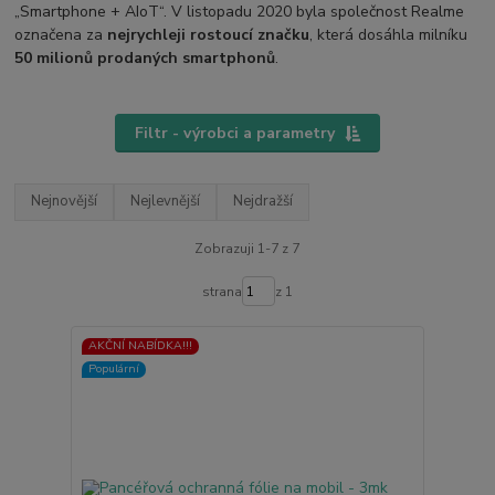
„Smartphone + AIoT“. V listopadu 2020 byla společnost Realme
označena za
nejrychleji rostoucí značku
, která dosáhla milníku
50 milionů prodaných smartphonů
.
Filtr - výrobci a parametry
Nejnovější
Nejlevnější
Nejdražší
Zobrazuji 1-7 z 7
strana
z 1
AKČNÍ NABÍDKA!!!
Populární