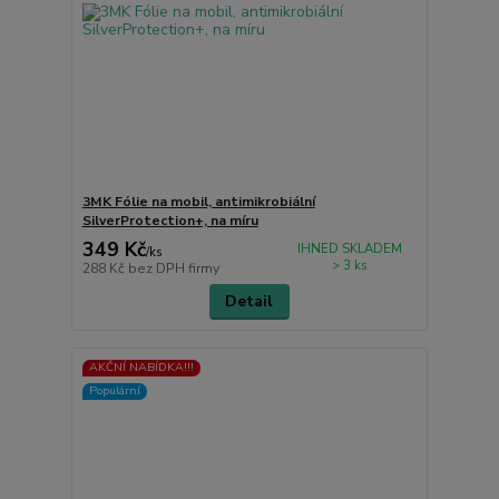
3MK Fólie na mobil, antimikrobiální
SilverProtection+, na míru
349 Kč
IHNED SKLADEM
/
ks
> 3 ks
288 Kč
bez DPH firmy
Detail
AKČNÍ NABÍDKA!!!
Populární