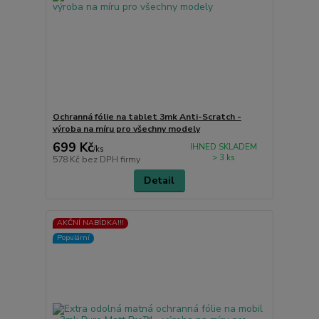
Ochranná fólie na tablet 3mk Anti-Scratch -
výroba na míru pro všechny modely
699 Kč
IHNED SKLADEM
/
ks
> 3 ks
578 Kč
bez DPH firmy
Detail
AKČNÍ NABÍDKA!!!
Populární