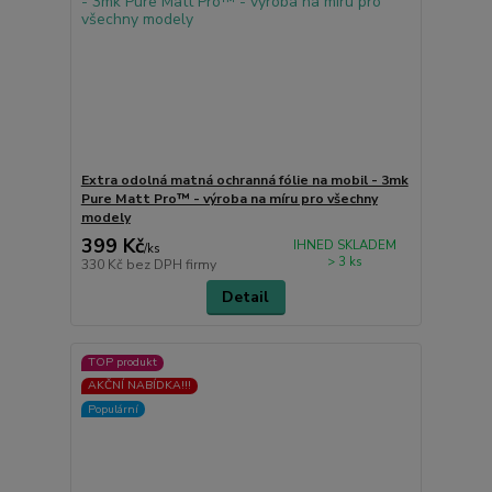
Extra odolná matná ochranná fólie na mobil - 3mk
Pure Matt Pro™ - výroba na míru pro všechny
modely
399 Kč
IHNED SKLADEM
/
ks
> 3 ks
330 Kč
bez DPH firmy
Detail
TOP produkt
AKČNÍ NABÍDKA!!!
Populární