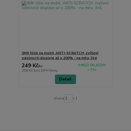
3MK fólie na mobil, ANTI-SCRATCH, zvýšení
odolnosti displeje až o 200% - na míru, čirá
249 Kč
IHNED SKLADEM
/
ks
> 3 ks
206 Kč
bez DPH firmy
Detail
strana
z 1