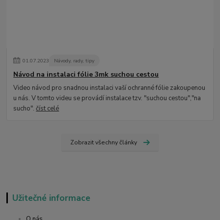
01
.
07
.
2023
Návody, rady, tipy
Návod na instalaci fólie 3mk suchou cestou
Video návod pro snadnou instalaci vaší ochranné fólie zakoupenou
u nás. V tomto videu se provádí instalace tzv. "suchou cestou","na
sucho".
číst celé
Zobrazit všechny články
Užitečné informace
O nás