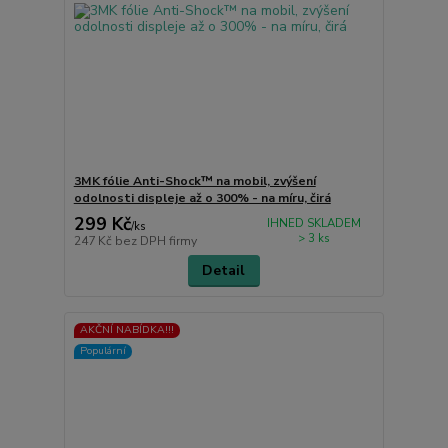
3MK fólie Anti-Shock™ na mobil, zvýšení
odolnosti displeje až o 300% - na míru, čirá
299 Kč
IHNED SKLADEM
/
ks
> 3 ks
247 Kč
bez DPH firmy
Detail
AKČNÍ NABÍDKA!!!
Populární