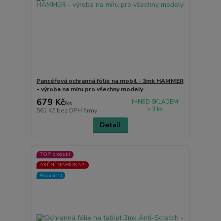
Pancéřová ochranná fólie na mobil - 3mk HAMMER
- výroba na míru pro všechny modely
679 Kč
IHNED SKLADEM
/
ks
> 3 ks
561 Kč
bez DPH firmy
Detail
TOP produkt
AKČNÍ NABÍDKA!!!
Populární