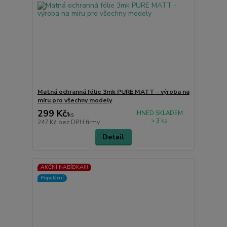
Matná ochranná fólie 3mk PURE MATT - výroba na
míru pro všechny modely
299 Kč
IHNED SKLADEM
/
ks
> 3 ks
247 Kč
bez DPH firmy
Detail
AKČNÍ NABÍDKA!!!
Populární