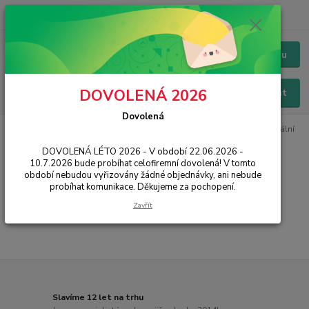
+420 228 229 845
CZK
Chat / Online podpora - 24/7
Menu
DOVOLENÁ 2026
Hledat
Dovolená
Úvod
IT, PC, ELEKTRONIKA
Televize
AV technika
Multimediální
centra
DOVOLENÁ LÉTO 2026 - V období 22.06.2026 -
10.7.2026 bude probíhat celofiremní dovolená! V tomto
Multimediální centra
období nebudou vyřizovány žádné objednávky, ani nebude
probíhat komunikace. Děkujeme za pochopení.
...
Zavřít
Slavíme 12 let na trhu