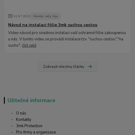
01
.
07
.
2023
Návody, rady, tipy
Návod na instalaci fólie 3mk suchou cestou
Video návod pro snadnou instalaci vaší ochranné fólie zakoupenou
u nás. V tomto videu se provádí instalace tzv. "suchou cestou","na
sucho".
číst celé
Zobrazit všechny články
Užitečné informace
O nás
Kontakty
3mk Protection
Pro firmy a organizace