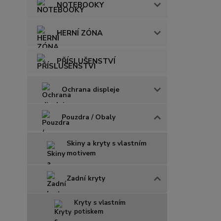
NOTEBOOKY
HERNÍ ZÓNA
PŘÍSLUŠENSTVÍ
Ochrana displeje
Pouzdra / Obaly
Skiny a kryty s vlastním
motivem
Zadní kryty
Kryty s vlastním
potiskem