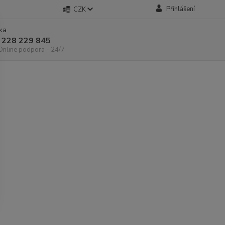
Přihlášení
CZK
nka
 228 229 845
 Online podpora - 24/7