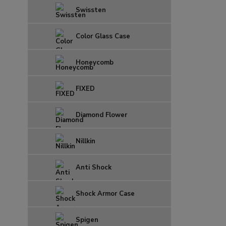
Swissten
Color Glass Case
Honeycomb
FIXED
Diamond Flower
Nillkin
Anti Shock
Shock Armor Case
Spigen