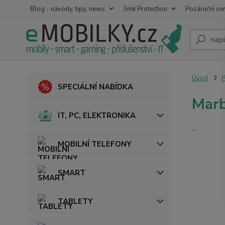
Blog - návody, tipy, news
3mk Protection
Pozáruční ser
Úvod
SPECIÁLNÍ NABÍDKA
Marb
IT, PC, ELEKTRONIKA
...
MOBILNÍ TELEFONY
SMART
TABLETY