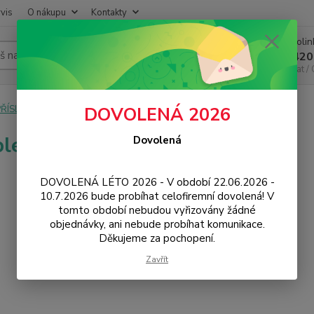
vis
O nákupu
Kontakty
Infoli
Hledat
+420
Chat /
PŘÍSLUŠENSTVÍ
Pouzdra / Obaly
Zadní kryty
Marble
DOVOLENÁ 2026
le
Dovolená
DOVOLENÁ LÉTO 2026 - V období 22.06.2026 -
10.7.2026 bude probíhat celofiremní dovolená! V
tomto období nebudou vyřizovány žádné
objednávky, ani nebude probíhat komunikace.
Děkujeme za pochopení.
Zavřít