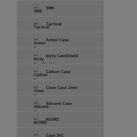
3MK
Tactical
Armor Case
kryty CamShield
Carbon Case
Clear Case 2mm
Silicone Case
NJORD
Case 3v1