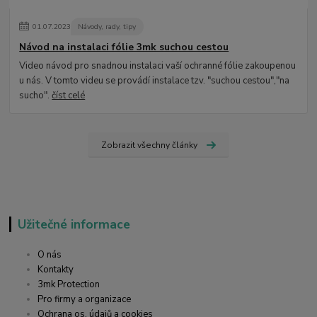
01
.
07
.
2023
Návody, rady, tipy
Návod na instalaci fólie 3mk suchou cestou
Video návod pro snadnou instalaci vaší ochranné fólie zakoupenou
u nás. V tomto videu se provádí instalace tzv. "suchou cestou","na
sucho".
číst celé
Zobrazit všechny články
Užitečné informace
O nás
Kontakty
3mk Protection
Pro firmy a organizace
Ochrana os. údajů a cookies