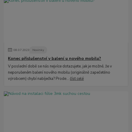
08
.
07
.
2023
Novinky
Konec příslušenství v balení u nového mobilu?
V poslední době se nás nejvíce dotazujete, jak je možné, že v
neporušeném balení nového mobilu (originálně zapečetěno
výrobcem) chybí nabíječka? Prode...
číst celé