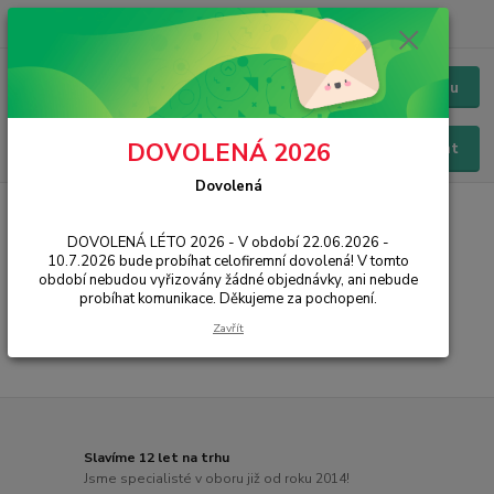
+420 228 229 845
CZK
Chat / Online podpora - 24/7
Menu
DOVOLENÁ 2026
Hledat
Dovolená
Úvod
PŘÍSLUŠENSTVÍ
Baterie
Huawei
Mate 10 Pro
DOVOLENÁ LÉTO 2026 - V období 22.06.2026 -
Mate 10 Pro
10.7.2026 bude probíhat celofiremní dovolená! V tomto
období nebudou vyřizovány žádné objednávky, ani nebude
probíhat komunikace. Děkujeme za pochopení.
...
Zavřít
Slavíme 12 let na trhu
Jsme specialisté v oboru již od roku 2014!