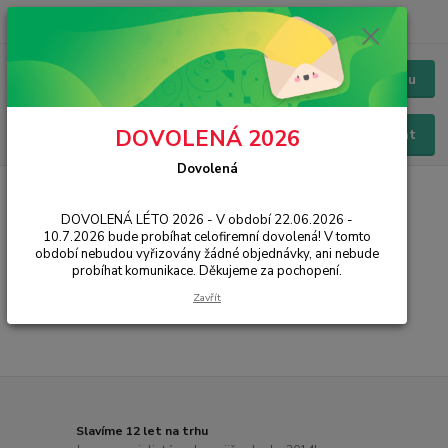
+420 228 229 845
CZK
Chat / Online podpora - 24/7
Menu
DOVOLENÁ 2026
Hledat
Dovolená
Úvod
PŘÍSLUŠENSTVÍ
Pouzdra / Obaly
Knížková / Flipová
originál Apple
DOVOLENÁ LÉTO 2026 - V období 22.06.2026 -
10.7.2026 bude probíhat celofiremní dovolená! V tomto
originál Apple
období nebudou vyřizovány žádné objednávky, ani nebude
probíhat komunikace. Děkujeme za pochopení.
...
Zavřít
Slavíme 12 let na trhu