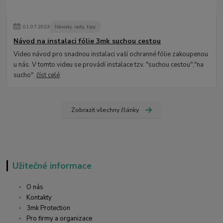
01
.
07
.
2023
Návody, rady, tipy
Návod na instalaci fólie 3mk suchou cestou
Video návod pro snadnou instalaci vaší ochranné fólie zakoupenou
u nás. V tomto videu se provádí instalace tzv. "suchou cestou","na
sucho".
číst celé
Zobrazit všechny články
Užitečné informace
O nás
Kontakty
3mk Protection
Pro firmy a organizace