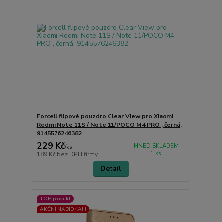
Forcell flipové pouzdro Clear View pro Xiaomi
Redmi Note 11S / Note 11/POCO M4 PRO , černá,
9145576246382
229 Kč
IHNED SKLADEM
/
ks
1 ks
189 Kč
bez DPH firmy
Detail
TOP produkt
AKČNÍ NABÍDKA!!!