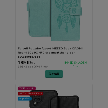
Forcell Pouzdro flipové MEZZO Book XIAOMI
Redmi 9C / 9C NFC dreamcatcher green
5903396157554
189 Kč
IHNED SKLADEM
/
ks
1 ks
156 Kč
bez DPH firmy
Detail
TOP produkt
AKČNÍ NABÍDKA!!!
Populární