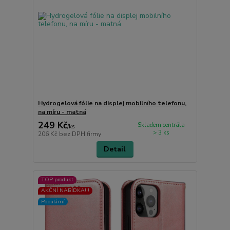
Hydrogelová fólie na displej mobilního telefonu,
na míru - matná
249 Kč
Skladem centrála
/
ks
> 3 ks
206 Kč
bez DPH firmy
Detail
TOP produkt
AKČNÍ NABÍDKA!!!
Populární