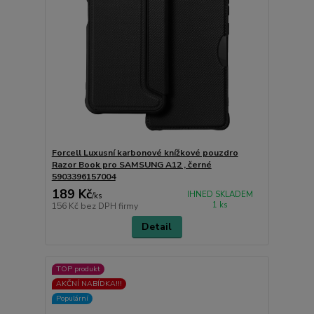
Forcell Luxusní karbonové knížkové pouzdro
Razor Book pro SAMSUNG A12 , černé
5903396157004
189 Kč
IHNED SKLADEM
/
ks
1 ks
156 Kč
bez DPH firmy
Detail
TOP produkt
AKČNÍ NABÍDKA!!!
Populární