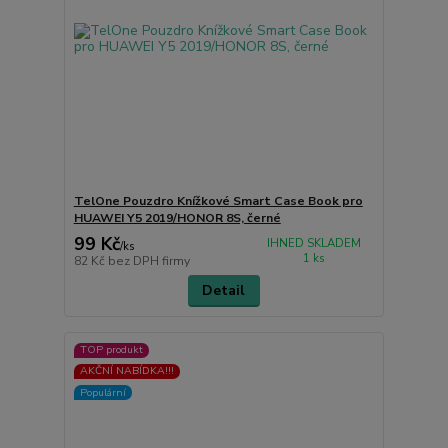
TelOne Pouzdro Knížkové Smart Case Book pro
HUAWEI Y5 2019/HONOR 8S, černé
99 Kč
IHNED SKLADEM
/
ks
1 ks
82 Kč
bez DPH firmy
Detail
TOP produkt
AKČNÍ NABÍDKA!!!
Populární