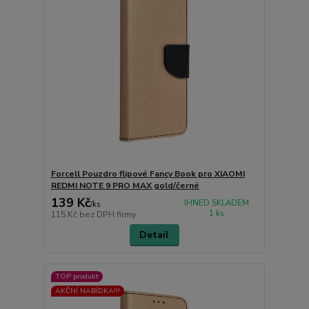
Forcell Pouzdro flipové Fancy Book pro XIAOMI
REDMI NOTE 9 PRO MAX gold/černé
139 Kč
IHNED SKLADEM
/
ks
1 ks
115 Kč
bez DPH firmy
Detail
TOP produkt
AKČNÍ NABÍDKA!!!