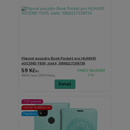
Flipové pouzdro Book Pocket pro HUAWEI
ASCEND Y635, zlaté, 5900217159735
59 Kč
IHNED SKLADEM
/
ks
1 ks
49 Kč
bez DPH firmy
Detail
TOP produkt
AKČNÍ NABÍDKA!!!
Populární