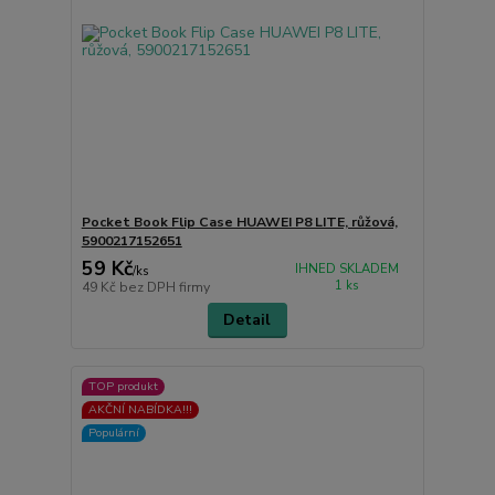
Pocket Book Flip Case HUAWEI P8 LITE, růžová,
5900217152651
59 Kč
IHNED SKLADEM
/
ks
1 ks
49 Kč
bez DPH firmy
Detail
TOP produkt
AKČNÍ NABÍDKA!!!
Populární