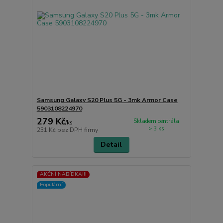
Samsung Galaxy S20 Plus 5G - 3mk Armor Case
5903108224970
279 Kč
Skladem centrála
/
ks
> 3 ks
231 Kč
bez DPH firmy
Detail
AKČNÍ NABÍDKA!!!
Populární