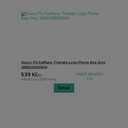
Guess PU Saffiano Triangle Logo Phone Bag Grey
3666339050504
539 Kč
IHNED SKLADEM
/
ks
1 ks
445 Kč
bez DPH firmy
Detail