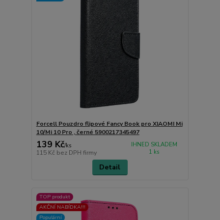
Forcell Pouzdro flipové Fancy Book pro XIAOMI Mi
10/Mi 10 Pro , černé 5900217345497
139 Kč
IHNED SKLADEM
/
ks
1 ks
115 Kč
bez DPH firmy
Detail
TOP produkt
AKČNÍ NABÍDKA!!!
Populární