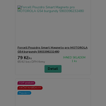
Forcell Pouzdro Smart Magneto pro MOTOROLA
G54 burgundy 5903396232480
79 Kč
IHNED SKLADEM
/
ks
1 ks
65 Kč
bez DPH firmy
Detail
TOP produkt
AKČNÍ NABÍDKA!!!
Populární