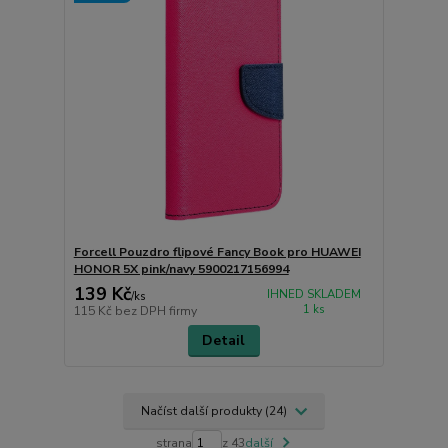
Forcell Pouzdro flipové Fancy Book pro HUAWEI
HONOR 5X pink/navy 5900217156994
139 Kč
IHNED SKLADEM
/
ks
1 ks
115 Kč
bez DPH firmy
Detail
Načíst další produkty (24)
strana
z 43
další