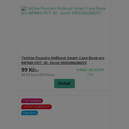
TelOne Pouzdro Knížkové Smart Case Book pro
INFINIX HOT 30 , černé 5903396266072
99 Kč
IHNED SKLADEM
/
ks
1 ks
82 Kč
bez DPH firmy
Detail
TOP produkt
AKČNÍ NABÍDKA!!!
Populární