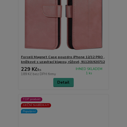
Forcell Magnet Case pouzdro iPhone 12/12 PRO ,
knížkové s uzavírací klapou, růžové, 911201920712
229 Kč
IHNED SKLADEM
/
ks
1 ks
189 Kč
bez DPH firmy
Detail
TOP produkt
AKČNÍ NABÍDKA!!!
Populární