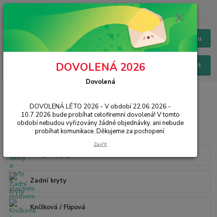
+420 228 229 845
CZK
Chat / Online podpora - 24/7
Menu
DOVOLENÁ 2026
Hledat
Dovolená
Úvod
PŘÍSLUŠENSTVÍ
Pouzdra / Obaly
DOVOLENÁ LÉTO 2026 - V období 22.06.2026 -
Ochranné pouzdra a obaly na
10.7.2026 bude probíhat celofiremní dovolená! V tomto
mobilní telefony
období nebudou vyřizovány žádné objednávky, ani nebude
probíhat komunikace. Děkujeme za pochopení.
Zavřít
Skiny a kryty s vlastním motivem
Zadní kryty
Knížková / Flipová