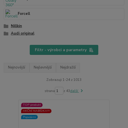
Forcell
Nillkin
Audi original
Filtr - výrobci a parametry
Nejnovější
Nejlevnější
Nejdražší
Zobrazuji 1-24 z 1013
strana
z 43
další
TOP produkt
AKČNÍ NABÍDKA!!!
Populární