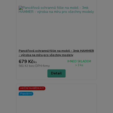
Pancéřová ochranná fólie na mobil - 3mk HAMMER
- výroba na míru pro všechny modely
679 Kč
IHNED SKLADEM
/
ks
> 3 ks
561 Kč
bez DPH firmy
Detail
AKČNÍ NABÍDKA!!!
Populární