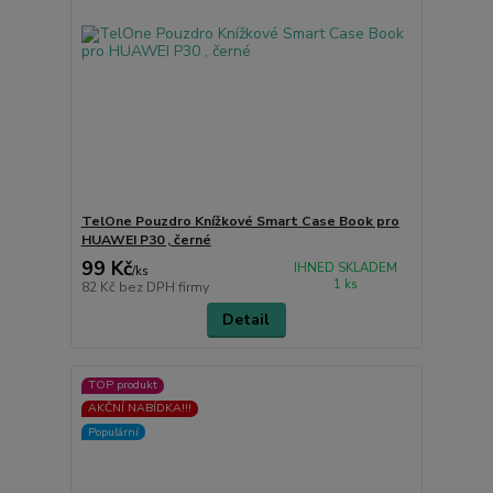
TelOne Pouzdro Knížkové Smart Case Book pro
HUAWEI P30 , černé
99 Kč
IHNED SKLADEM
/
ks
1 ks
82 Kč
bez DPH firmy
Detail
TOP produkt
AKČNÍ NABÍDKA!!!
Populární