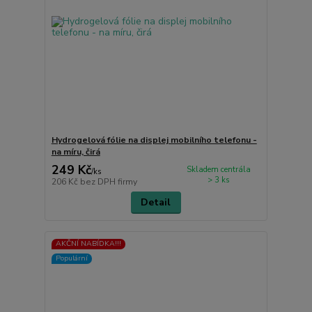
Hydrogelová fólie na displej mobilního telefonu -
na míru, čirá
249 Kč
Skladem centrála
/
ks
> 3 ks
206 Kč
bez DPH firmy
Detail
AKČNÍ NABÍDKA!!!
Populární