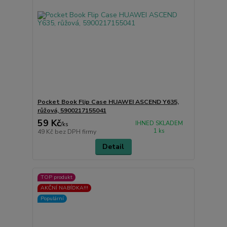
Pocket Book Flip Case HUAWEI ASCEND Y635,
růžová, 5900217155041
59 Kč
IHNED SKLADEM
/
ks
1 ks
49 Kč
bez DPH firmy
Detail
TOP produkt
AKČNÍ NABÍDKA!!!
Populární