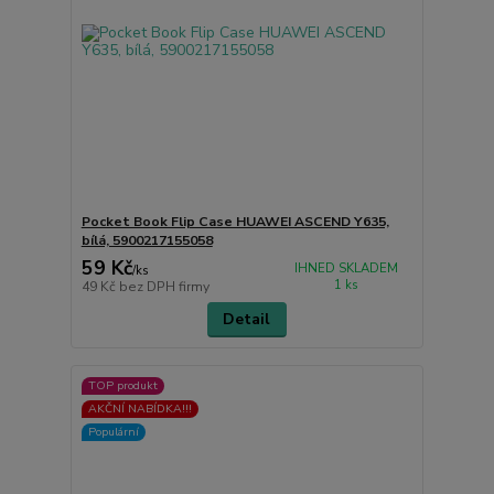
Pocket Book Flip Case HUAWEI ASCEND Y635,
bílá, 5900217155058
59 Kč
IHNED SKLADEM
/
ks
1 ks
49 Kč
bez DPH firmy
Detail
TOP produkt
AKČNÍ NABÍDKA!!!
Populární