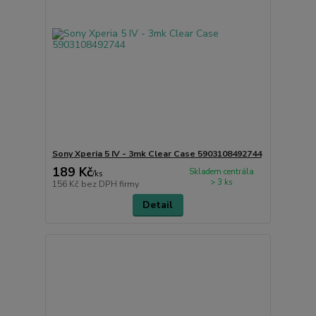
Sony Xperia 5 IV - 3mk Clear Case 5903108492744
189 Kč
Skladem centrála
/
ks
> 3 ks
156 Kč
bez DPH firmy
Detail