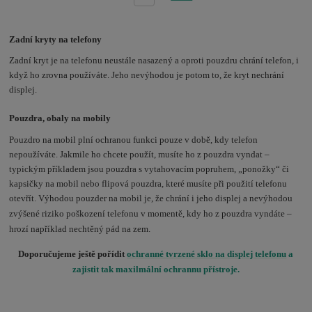
Zadní kryty na telefony
Zadní kryt je na telefonu neustále nasazený a oproti pouzdru chrání telefon, i
když ho zrovna používáte. Jeho nevýhodou je potom to, že kryt nechrání
displej.
Pouzdra, obaly na mobily
Pouzdro na mobil plní ochranou funkci pouze v době, kdy telefon
nepoužíváte. Jakmile ho chcete použít, musíte ho z pouzdra vyndat –
typickým příkladem jsou pouzdra s vytahovacím popruhem, „ponožky“ či
kapsičky na mobil nebo flipová pouzdra, které musíte při použití telefonu
otevřít. Výhodou pouzder na mobil je, že chr
ání i jeho displej
a nevýhodou
zvýšené riziko poškození telefonu v momentě, kdy ho z pouzdra vyndáte –
hrozí například nechtěný pád na zem.
Doporučujeme ještě pořídit
ochranné tvrzené sklo na displej telefonu
a
zajistit tak maxilmální ochrannu přístroje.