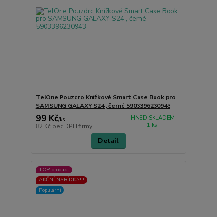
TelOne Pouzdro Knížkové Smart Case Book pro
SAMSUNG GALAXY S24 , černé 5903396230943
99 Kč
IHNED SKLADEM
/
ks
1 ks
82 Kč
bez DPH firmy
Detail
TOP produkt
AKČNÍ NABÍDKA!!!
Populární