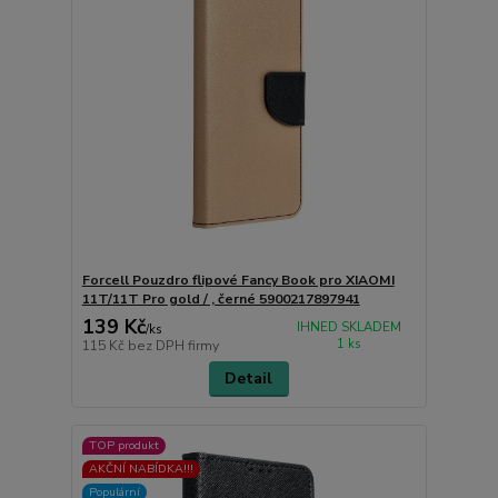
Forcell Pouzdro flipové Fancy Book pro XIAOMI
11T/11T Pro gold / , černé 5900217897941
139 Kč
IHNED SKLADEM
/
ks
1 ks
115 Kč
bez DPH firmy
Detail
TOP produkt
AKČNÍ NABÍDKA!!!
Populární