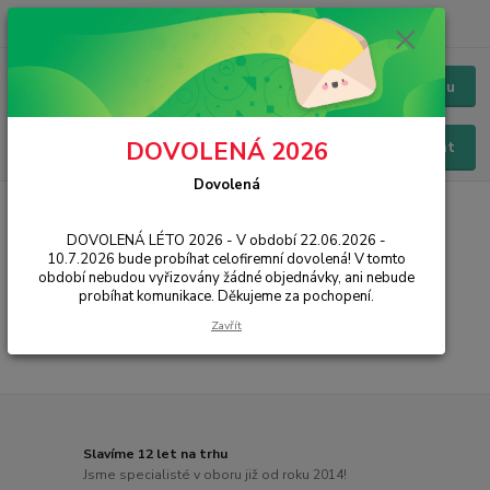
+420 228 229 845
CZK
Chat / Online podpora - 24/7
Menu
DOVOLENÁ 2026
Hledat
Dovolená
Úvod
IT, PC, ELEKTRONIKA
Síťové prvky
Antény
5 GHz
DOVOLENÁ LÉTO 2026 - V období 22.06.2026 -
5 GHz
10.7.2026 bude probíhat celofiremní dovolená! V tomto
období nebudou vyřizovány žádné objednávky, ani nebude
probíhat komunikace. Děkujeme za pochopení.
...
Zavřít
Slavíme 12 let na trhu
Jsme specialisté v oboru již od roku 2014!