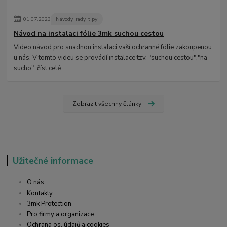
01
.
07
.
2023
Návody, rady, tipy
Návod na instalaci fólie 3mk suchou cestou
Video návod pro snadnou instalaci vaší ochranné fólie zakoupenou
u nás. V tomto videu se provádí instalace tzv. "suchou cestou","na
sucho".
číst celé
Zobrazit všechny články
Užitečné informace
O nás
Kontakty
3mk Protection
Pro firmy a organizace
Ochrana os. údajů a cookies