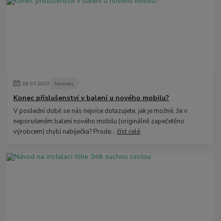
08
.
07
.
2023
Novinky
Konec příslušenství v balení u nového mobilu?
V poslední době se nás nejvíce dotazujete, jak je možné, že v
neporušeném balení nového mobilu (originálně zapečetěno
výrobcem) chybí nabíječka? Prode...
číst celé