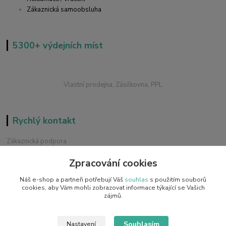
Zákaznická samoobsluha
5300+ výdejních míst
Vlastní prodejna, Zásilkovna, PPL
Rychlý kontakt
Zákaznická podpora
+420 228 229 845
Zpracování cookies
Chat / Online podpora - 24/7
Náš e-shop a partneři potřebují Váš
souhlas
s použitím souborů
info@emobilky.cz
cookies, aby Vám mohli zobrazovat informace týkající se Vašich
zájmů.
Souhlasím
Nastavení