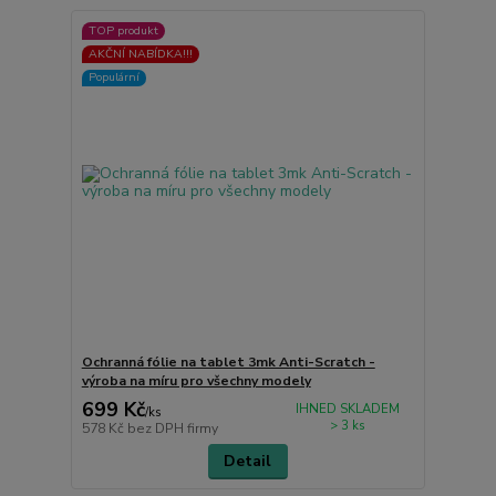
TOP produkt
AKČNÍ NABÍDKA!!!
Populární
Ochranná fólie na tablet 3mk Anti-Scratch -
výroba na míru pro všechny modely
699 Kč
IHNED SKLADEM
/
ks
> 3 ks
578 Kč
bez DPH firmy
Detail