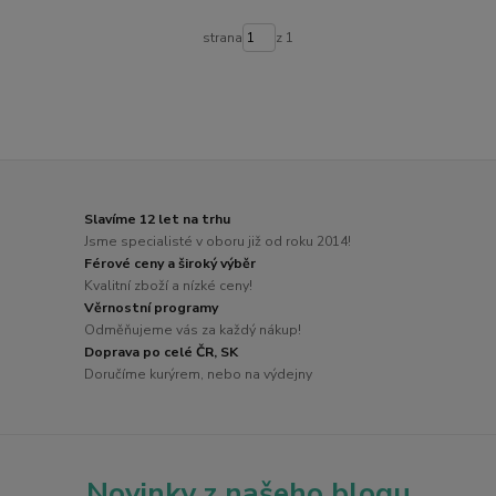
strana
z 1
Slavíme 12 let na trhu
Jsme specialisté v oboru již od roku 2014!
Férové ceny a široký výběr
Kvalitní zboží a nízké ceny!
Věrnostní programy
Odměňujeme vás za každý nákup!
Doprava po celé ČR, SK
Doručíme kurýrem, nebo na výdejny
Novinky z našeho blogu