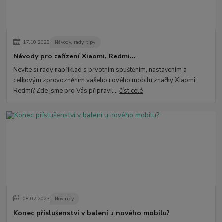
17
.
10
.
2023
Návody, rady, tipy
Návody pro zařízení Xiaomi, Redmi...
Nevíte si rady například s prvotním spuštěním, nastavením a
celkovým zprovozněním vašeho nového mobilu značky Xiaomi
Redmi? Zde jsme pro Vás připravil...
číst celé
08
.
07
.
2023
Novinky
Konec příslušenství v balení u nového mobilu?