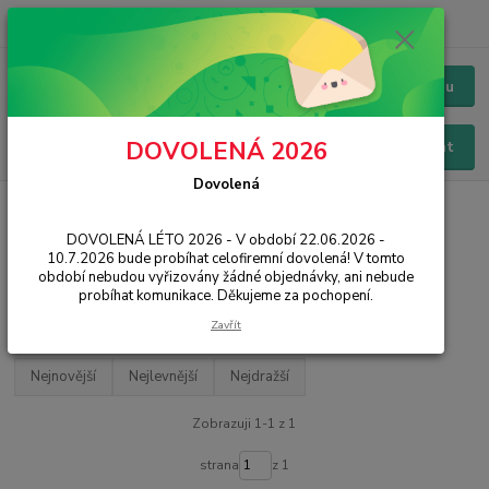
+420 228 229 845
CZK
Chat / Online podpora - 24/7
Menu
DOVOLENÁ 2026
Hledat
Dovolená
Úvod
TABLETY
Android
DOVOLENÁ LÉTO 2026 - V období 22.06.2026 -
Android
10.7.2026 bude probíhat celofiremní dovolená! V tomto
období nebudou vyřizovány žádné objednávky, ani nebude
probíhat komunikace. Děkujeme za pochopení.
Filtr - výrobci a parametry
Zavřít
Nejnovější
Nejlevnější
Nejdražší
Zobrazuji 1-1 z 1
strana
z 1