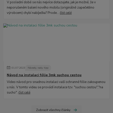
V poslední době se nás nejvíce dotazujete, jak je možné, že v
neporušeném balení nového mobilu (originálně zapečetěno
výrobcem) chybí nabíječka? Prode...
číst celé
01
.
07
.
2023
Návody, rady, tipy
Návod na instalaci fólie 3mk suchou cestou
Video návod pro snadnou instalaci vaší ochranné fólie zakoupenou
u nás. V tomto videu se provádí instalace tzv. "suchou cestou","na
sucho".
číst celé
Zobrazit všechny články