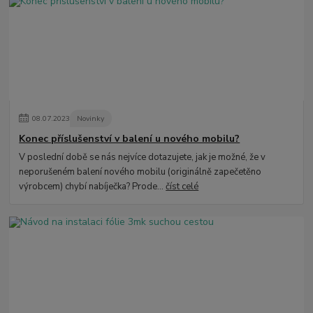
08
.
07
.
2023
Novinky
Konec příslušenství v balení u nového mobilu?
V poslední době se nás nejvíce dotazujete, jak je možné, že v
neporušeném balení nového mobilu (originálně zapečetěno
výrobcem) chybí nabíječka? Prode...
číst celé