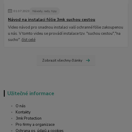
01
.
07
.
2023
Návody, rady, tipy
Návod na instalaci fólie 3mk suchou cestou
Video návod pro snadnou instalaci vaší ochranné fólie zakoupenou
u nás. V tomto videu se provádí instalace tzv. "suchou cestou","na
sucho".
číst celé
Zobrazit všechny články
Užitečné informace
O nás
Kontakty
3mk Protection
Pro firmy a organizace
Ochrana os. údajů a cookies