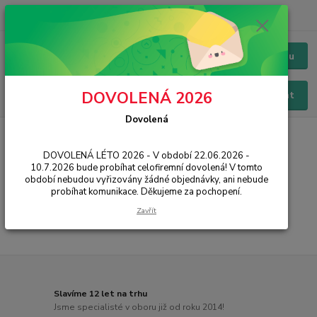
+420 228 229 845
CZK
Chat / Online podpora - 24/7
Menu
DOVOLENÁ 2026
Hledat
Dovolená
Úvod
PŘÍSLUŠENSTVÍ
Baterie
Xiaomi
Mi A2 Lite
DOVOLENÁ LÉTO 2026 - V období 22.06.2026 -
Mi A2 Lite
10.7.2026 bude probíhat celofiremní dovolená! V tomto
období nebudou vyřizovány žádné objednávky, ani nebude
probíhat komunikace. Děkujeme za pochopení.
...
Zavřít
Slavíme 12 let na trhu
Jsme specialisté v oboru již od roku 2014!