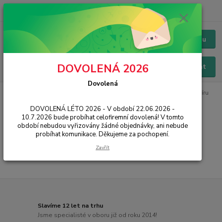
+420 228 229 845
CZK
Chat / Online podpora - 24/7
Menu
DOVOLENÁ 2026
Hledat
Dovolená
Úvod
IT, PC, ELEKTRONIKA
Kancelářské vybavení
Řezačky papíru
DOVOLENÁ LÉTO 2026 - V období 22.06.2026 -
Řezačky papíru
10.7.2026 bude probíhat celofiremní dovolená! V tomto
období nebudou vyřizovány žádné objednávky, ani nebude
probíhat komunikace. Děkujeme za pochopení.
...
Zavřít
Slavíme 12 let na trhu
Jsme specialisté v oboru již od roku 2014!