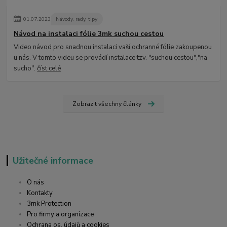
01
.
07
.
2023
Návody, rady, tipy
Návod na instalaci fólie 3mk suchou cestou
Video návod pro snadnou instalaci vaší ochranné fólie zakoupenou
u nás. V tomto videu se provádí instalace tzv. "suchou cestou","na
sucho".
číst celé
Zobrazit všechny články
Užitečné informace
O nás
Kontakty
3mk Protection
Pro firmy a organizace
Ochrana os. údajů a cookies