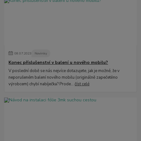
08
.
07
.
2023
Novinky
Konec příslušenství v balení u nového mobilu?
V poslední době se nás nejvíce dotazujete, jak je možné, že v
neporušeném balení nového mobilu (originálně zapečetěno
výrobcem) chybí nabíječka? Prode...
číst celé