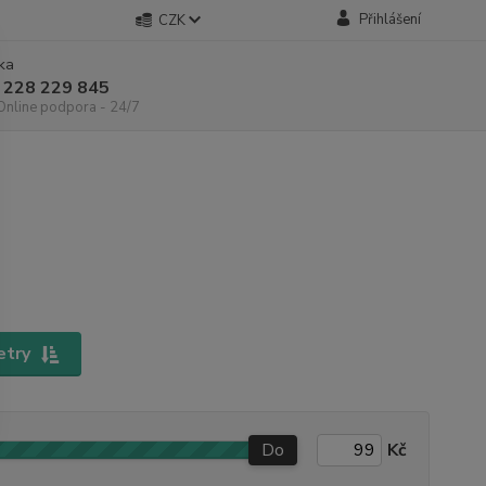
Přihlášení
CZK
nka
 228 229 845
 Online podpora - 24/7
etry
Do
Kč