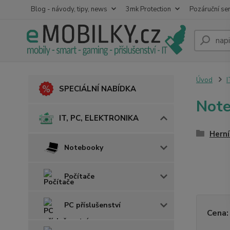
Blog - návody, tipy, news
3mk Protection
Pozáruční ser
Úvod
I
SPECIÁLNÍ NABÍDKA
Not
IT, PC, ELEKTRONIKA
Hern
Notebooky
Počítače
PC příslušenství
Cena: