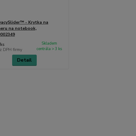
vacySlider™ - Krytka na
eru na notebook,
8002349
Skladem
/
ks
centrála > 3 ks
z DPH firmy
Detail