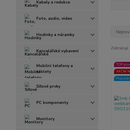
Kabely a redukce
Foto, audio, video
Nejnově
Hodinky a náramky
Zobrazuji 
Kancelářské vybavení
TOP pro
Mobilní telefony a
tablety
AKČNÍ N
Populár
Síťové prvky
PC komponenty
Monitory