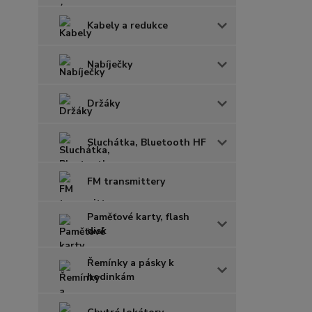
Kabely a redukce
Nabíječky
Držáky
Sluchátka, Bluetooth HF
FM transmittery
Paměťové karty, flash
disk
Řemínky a pásky k
hodinkám