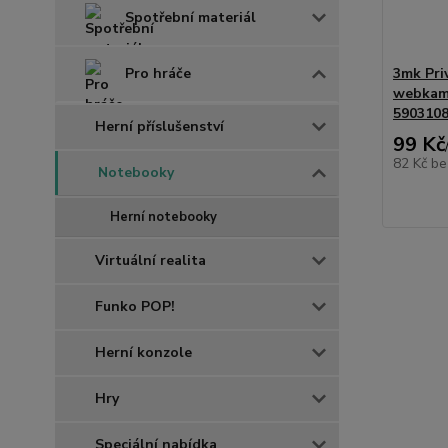
Spotřební materiál
Pro hráče
3mk Pri
webkam
590310
Herní příslušenství
99 Kč
82 Kč
be
Notebooky
Herní notebooky
Virtuální realita
Funko POP!
Herní konzole
Hry
Speciální nabídka