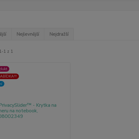
jší
Nejlevnější
Nejdražší
1-1 z 1
dukt
ABÍDKA!!!
ní