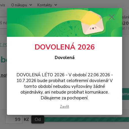
vis
O nákupu
Kontakty
Infoli
Hledat
+420
Chat /
T, PC, ELEKTRONIKA
Pro hráče
Notebooky
DOVOLENÁ 2026
ebooky
Dovolená
DOVOLENÁ LÉTO 2026 - V období 22.06.2026 -
í notebooky
10.7.2026 bude probíhat celofiremní dovolená! V
tomto období nebudou vyřizovány žádné
objednávky, ani nebude probíhat komunikace.
Filtr - výrobci a param
Děkujeme za pochopení.
Zavřít
Kč
Od