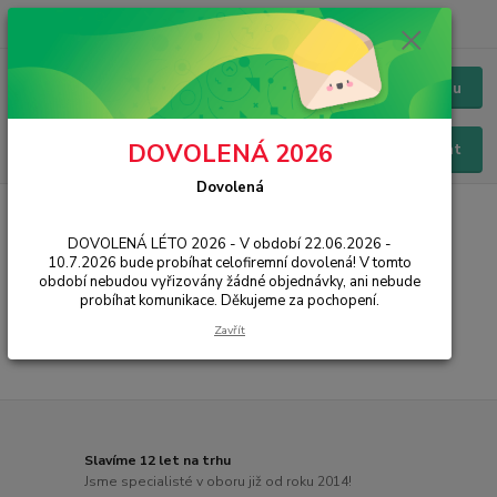
+420 228 229 845
CZK
Chat / Online podpora - 24/7
Menu
DOVOLENÁ 2026
Hledat
Dovolená
Úvod
HERNÍ ZÓNA
Virtuální realita
DOVOLENÁ LÉTO 2026 - V období 22.06.2026 -
Virtuální realita
10.7.2026 bude probíhat celofiremní dovolená! V tomto
období nebudou vyřizovány žádné objednávky, ani nebude
probíhat komunikace. Děkujeme za pochopení.
...
Zavřít
Slavíme 12 let na trhu
Jsme specialisté v oboru již od roku 2014!