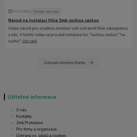
01
.
07
.
2023
Návody, rady, tipy
Návod na instalaci fólie 3mk suchou cestou
Video návod pro snadnou instalaci vaší ochranné fólie zakoupenou
u nás. V tomto videu se provádí instalace tzv. "suchou cestou","na
sucho".
číst celé
Zobrazit všechny články
Užitečné informace
O nás
Kontakty
3mk Protection
Pro firmy a organizace
Ochrana os. údajů a cookies