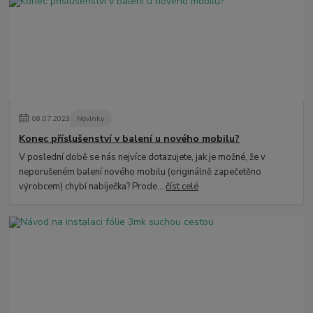
08
.
07
.
2023
Novinky
Konec příslušenství v balení u nového mobilu?
V poslední době se nás nejvíce dotazujete, jak je možné, že v
neporušeném balení nového mobilu (originálně zapečetěno
výrobcem) chybí nabíječka? Prode...
číst celé