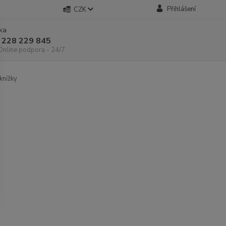
Přihlášení
CZK
nka
 228 229 845
 Online podpora - 24/7
knížky