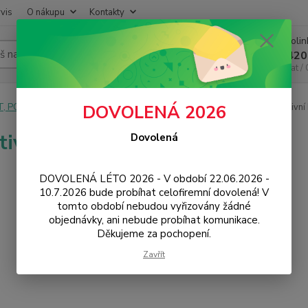
vis
O nákupu
Kontakty
Infoli
Hledat
+420
Chat /
T, PC, ELEKTRONIKA
Kancelářské vybavení
Papírnictví
Kreativní 
DOVOLENÁ 2026
tivní knížky
Dovolená
DOVOLENÁ LÉTO 2026 - V období 22.06.2026 -
10.7.2026 bude probíhat celofiremní dovolená! V
tomto období nebudou vyřizovány žádné
objednávky, ani nebude probíhat komunikace.
Děkujeme za pochopení.
Zavřít