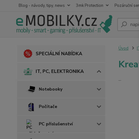
Blog - návody, tipy, news
3mk Protection
Pozáruční ser
Úvod
I
SPECIÁLNÍ NABÍDKA
Krea
IT, PC, ELEKTRONIKA
...
Notebooky
Počítače
PC příslušenství